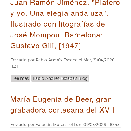
Juan Ramón Jiménez. "Platero
Dos
y yo. Una elegía andaluza".
obras
de
Ilustrado con litografías de
la
Real
José Mompou, Barcelona:
Biblioteca
Gustavo Gili, [1947]
en
la
exposición
Enviado por
Pablo Andrés Escapa
el
Mar, 21/04/2026 -
Antonio
11:21
Raphael
Mengs
Lee más
sobre
Pablo Andrés Escapa's Blog
del
Juan
Museo
Ramón
Nacional
María Eugenia de Beer, gran
Jiménez.
del
"Platero
Prado
grabadora cortesana del XVII
y
yo.
Una
Enviado por
Valentín Moren…
el
Lun, 09/03/2026 - 10:45
elegía