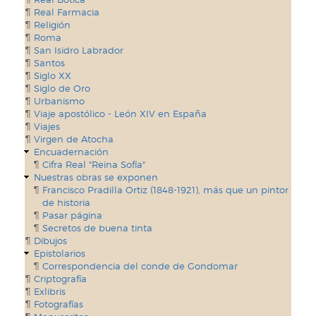
Real Farmacia
Religión
Roma
San Isidro Labrador
Santos
Siglo XX
Siglo de Oro
Urbanismo
Viaje apostólico - León XIV en España
Viajes
Virgen de Atocha
Encuadernación
Cifra Real "Reina Sofía"
Nuestras obras se exponen
Francisco Pradilla Ortiz (1848-1921), más que un pintor
de historia
Pasar página
Secretos de buena tinta
Dibujos
Epistolarios
Correspondencia del conde de Gondomar
Criptografía
Exlibris
Fotografías