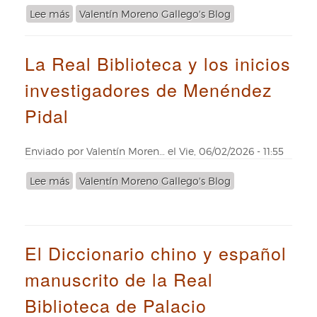
andaluza".
Lee más
sobre
Valentín Moreno Gallego's Blog
Ilustrado
María
con
Eugenia
litografías
La Real Biblioteca y los inicios
de
de
Beer,
José
investigadores de Menéndez
gran
Mompou,
grabadora
Pidal
Barcelona:
cortesana
Gustavo
del
Gili,
XVII
Enviado por
Valentín Moren…
el
Vie, 06/02/2026 - 11:55
[1947]
Lee más
sobre
Valentín Moreno Gallego's Blog
La
Real
Biblioteca
y
El Diccionario chino y español
los
inicios
manuscrito de la Real
investigadores
Biblioteca de Palacio
de
Menéndez