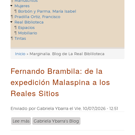
Manuscritos
Mujeres
Borbón y Parma, María Isabel
Pradilla Ortiz, Francisco
Real Biblioteca
Espacios
Mobiliario
Tintas
Inicio
Marginalia. Blog de La Real Bibliloteca
Enlaces
de
Fernando Brambila: de la
ayuda
expedición Malaspina a los
de
Reales Sitios
navegación
Enviado por
Gabriela Ybarra
el
Vie, 10/07/2026 - 12:51
Lee más
sobre
Gabriela Ybarra's Blog
Fernando
Brambila: