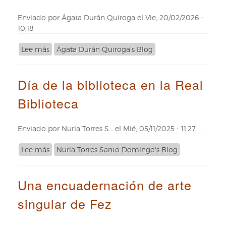
Pidal
Enviado por
Ágata Durán Quiroga
el
Vie, 20/02/2026 -
10:18
Lee más
sobre
Ágata Durán Quiroga's Blog
El
Diccionario
Día de la biblioteca en la Real
chino
y
Biblioteca
español
manuscrito
de
Enviado por
Nuria Torres S…
el
Mié, 05/11/2025 - 11:27
la
Real
Lee más
sobre
Nuria Torres Santo Domingo's Blog
Biblioteca
Día
de
de
Palacio
Una encuadernación de arte
la
biblioteca
singular de Fez
en
la
Real