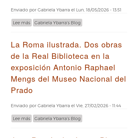
mano:
el
Enviado por
Gabriela Ybarra
el
Lun, 18/05/2026 - 13:51
eco
de
Lee más
sobre
Gabriela Ybarra's Blog
León
Leer,
XIII
jugar
en
La Roma ilustrada. Dos obras
y
la
aprender
de la Real Biblioteca en la
Real
en
Biblioteca
la
exposición Antonio Raphael
y
corte:
la
libros
Mengs del Museo Nacional del
llegada
infantiles
de
Prado
de
León
la
XIV
exposición
al
Enviado por
Gabriela Ybarra
el
Vie, 27/02/2026 - 11:44
Juguetes
Palacio
Reales
Real
Lee más
sobre
Gabriela Ybarra's Blog
de
La
Madrid
Roma
ilustrada.