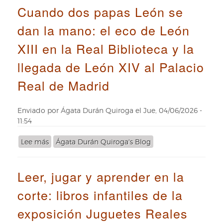
Cuando dos papas León se
de
la
dan la mano: el eco de León
expedición
Malaspina
XIII en la Real Biblioteca y la
a
los
llegada de León XIV al Palacio
Reales
Real de Madrid
Sitios
Enviado por
Ágata Durán Quiroga
el
Jue, 04/06/2026 -
11:54
Lee más
sobre
Ágata Durán Quiroga's Blog
Cuando
dos
Leer, jugar y aprender en la
papas
León
corte: libros infantiles de la
se
dan
exposición Juguetes Reales
la