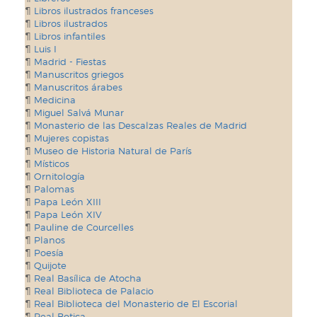
Libros ilustrados franceses
Libros ilustrados
Libros infantiles
Luis I
Madrid - Fiestas
Manuscritos griegos
Manuscritos árabes
Medicina
Miguel Salvá Munar
Monasterio de las Descalzas Reales de Madrid
Mujeres copistas
Museo de Historia Natural de París
Místicos
Ornitología
Palomas
Papa León XIII
Papa León XIV
Pauline de Courcelles
Planos
Poesía
Quijote
Real Basílica de Atocha
Real Biblioteca de Palacio
Real Biblioteca del Monasterio de El Escorial
Real Botica