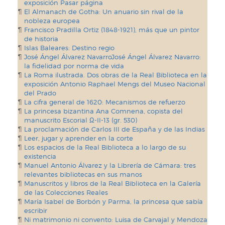
exposición Pasar página
El Almanach de Gotha: Un anuario sin rival de la
nobleza europea
Francisco Pradilla Ortiz (1848-1921), más que un pintor
de historia
Islas Baleares: Destino regio
José Ángel Álvarez NavarroJosé Ángel Álvarez Navarro:
la fidelidad por norma de vida
La Roma ilustrada. Dos obras de la Real Biblioteca en la
exposición Antonio Raphael Mengs del Museo Nacional
del Prado
La cifra general de 1620: Mecanismos de refuerzo
La princesa bizantina Ana Comnena, copista del
manuscrito Escorial Ω-II-13 (gr. 530)
La proclamación de Carlos III de España y de las Indias
Leer, jugar y aprender en la corte
Los espacios de la Real Biblioteca a lo largo de su
existencia
Manuel Antonio Álvarez y la Librería de Cámara: tres
relevantes bibliotecas en sus manos
Manuscritos y libros de la Real Biblioteca en la Galería
de las Colecciones Reales
María Isabel de Borbón y Parma, la princesa que sabía
escribir
Ni matrimonio ni convento: Luisa de Carvajal y Mendoza