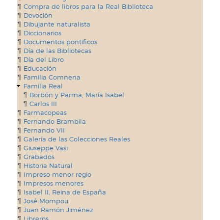
Compra de libros para la Real Biblioteca
Devoción
Dibujante naturalista
Diccionarios
Documentos pontificos
Día de las Bibliotecas
Día del Libro
Educación
Familia Comnena
Familia Real
Borbón y Parma, María Isabel
Carlos III
Farmacopeas
Fernando Brambila
Fernando VII
Galería de las Colecciones Reales
Giuseppe Vasi
Grabados
Historia Natural
Impreso menor regio
Impresos menores
Isabel II, Reina de España
José Mompou
Juan Ramón Jiménez
Libreros