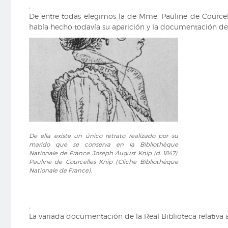
,
De entre todas elegimos la de Mme. Pauline de Courcelle
había hecho todavía su aparición y la documentación de la
De
De ella existe un único retrato realizado por su
ella
marido que se conserva en la Bibliothèque
existe
Nationale de France. Joseph August Knip (d. 1847).
un
Pauline de Courcelles Knip (Cliche Bibliothèque
único
Nationale de France).
retrato
realizado
por
,
su
La variada documentación de la Real Biblioteca relativa a l
marido