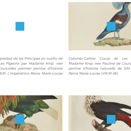
Colombi-
piedad de los Príncipes en vuelto de
Colombi-Galline Goura de Les 
Galline
Les Pigeons par Madame Knip, nee
Madame Knip, nee Pauline de Cource
Goura
urcelles, premier peintre d'historie
peintre d'historie naturelle de S.M.
de
S.M. L'impératrice Reine Marie-Louise
Reine Marie-Louise (VIII-M-36).
Les
Pigeons
par
Madame
Knip,
nee
Pauline
de
Courcelles,