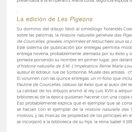
presentada a la emperatriz María Luisa, segunda esposa 
Histoire
,
naturelle
des
La edición de
Les Pigeons
Tangaras,
Su dominio del dibujo llevó al ornitólogo holandés Coe
des
sobre las palomas, la
Histoire naturelle générale des Pig
Manakins
de Courcelles, gravées, imprimées et retouchées sous sa 
et
Este sistema de publicación por entregas permitía modifi
des
entrega novena, probablemente alentada por su éxito y su 
Todiers
portada poniendo su nombre en primer lugar, por delante 
de
d'historie naturelle de S.M. L'impératrice Reine Marie-Lo
Anselme-
auteur et éditeur, rue de Sorbonne, Musée des artistes : c
Gaëtan
El volumen con las quince entregas, un in-folio que incl
Desmarest
Pauline de Courcelles, obtuvo tal éxito que al autor del te
ilustrada
La calidad de los dibujos animó al rey Luis XVIII a adqui
por
bibliotecas de la época quisieran hacerse con una copia 
Jacques
Eso probablemente explica que el ejemplar que se conse
Barraband
se hacían con el ejemplar de la
Histoire naturelle des
(RB
motivos, y las marcas de propiedad de los príncipes en e
VIII-
se incorporó a la biblioteca de su hija, la reina Isabel II (R
2139).