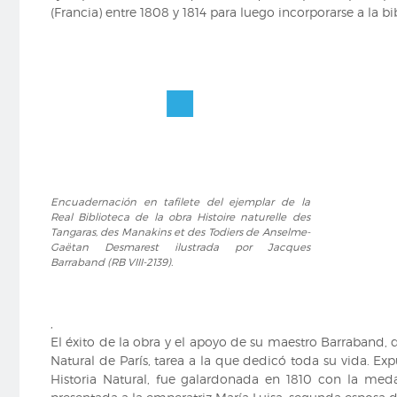
Manakins
des
(Francia) entre 1808 y 1814 para luego incorporarse a la bib
et
Tangaras,
des
des
Todiers
Manakins
de
et
Anselme-
des
Gaëtan
Todiers
Desmarest
de
ilustrada
Anselme-
por
Gaëtan
Encuadernación
Jacques
Desmarest
Encuadernación en tafilete del ejemplar de la
en
Barraband
ilustrada
Real Biblioteca de la obra Histoire naturelle des
tafilete
(RB
por
Tangaras, des Manakins et des Todiers de Anselme-
del
VIII-
Jacques
Gaëtan Desmarest ilustrada por Jacques
ejemplar
2139).
Barraband
Barraband (RB VIII-2139).
de
(RB
la
VIII-
Real
2139).
,
Biblioteca
El éxito de la obra y el apoyo de su maestro Barraband, 
de
Natural de París, tarea a la que dedicó toda su vida. Ex
la
Historia Natural, fue galardonada en 1810 con la medal
obra