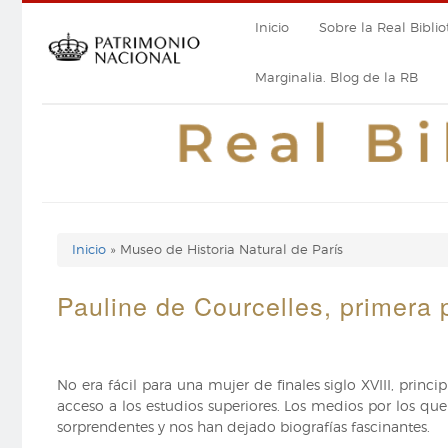
Pasar
Navegación
Inicio
Sobre la Real Biblio
al
contenido
principal
principal
Marginalia. Blog de la RB
Inicio
Museo de Historia Natural de París
Enlaces
de
Pauline de Courcelles, primera p
ayuda
de
No era fácil para una mujer de finales siglo XVIII, pri
navegación
acceso a los estudios superiores. Los medios por los qu
sorprendentes y nos han dejado biografías fascinantes.