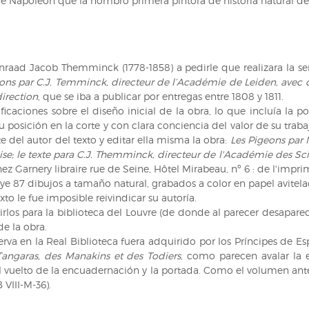
de Napoleón que la nombró primera pintora de historia natural de
nraad Jacob Themminck (1778-1858) a pedirle que realizara la ser
eons par C.J. Temminck, directeur de l’Académie de Leiden, avec 
direction
, que se iba a publicar por entregas entre 1808 y 1811.
caciones sobre el diseño inicial de la obra, lo que incluía la por
posición en la corte y con clara conciencia del valor de su trabaj
del autor del texto y editar ella misma la obra:
Les Pigeons par 
uise; le texte para C.J. Themminck, directeur de l'Académie des Sc
hez Garnery libraire rue de Seine, Hôtel Mirabeau, nº 6 : de l'impr
uye 87 dibujos a tamaño natural, grabados a color en papel avitela
xto le fue imposible reivindicar su autoría.
rirlos para la biblioteca del Louvre (de donde al parecer desaparec
de la obra.
rva en la Real Biblioteca fuera adquirido por los Príncipes de E
 Tangaras, des Manakins et des Todiers
, como parecen avalar la 
l vuelto de la encuadernación y la portada. Como el volumen ante
B VIII-M-36).