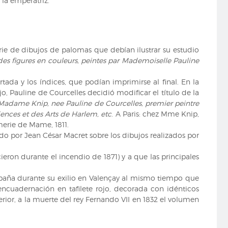
 la emperatriz.
ie de dibujos de palomas que debían ilustrar su estudio
des figures en couleurs, peintes par Mademoiselle Pauline
tada y los índices, que podían imprimirse al final. En la
o, Pauline de Courcelles decidió modificar el título de la
Madame Knip, nee Pauline de Courcelles, premier peintre
iences et des Arts de Harlem, etc
. A Paris: chez Mme Knip,
imerie de Mame, 1811.
do por Jean César Macret sobre los dibujos realizados por
ieron durante el incendio de 1871) y a que las principales
spaña durante su exilio en Valençay al mismo tiempo que
encuadernación en tafilete rojo, decorada con idénticos
rior, a la muerte del rey Fernando VII en 1832 el volumen