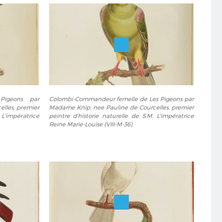
Colombi-
Pigeons par
Colombi-Commandeur femelle de Les Pigeons par
Commandeur
lles, premier
Madame Knip, nee Pauline de Courcelles, premier
femelle
 L'impératrice
peintre d'historie naturelle de S.M. L'impératrice
de
Reine Marie-Louise (VIII-M-36).
Les
Pigeons
par
Madame
Knip,
nee
Pauline
de
Courcelles,