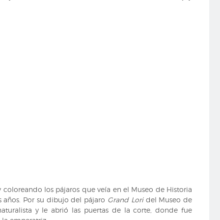
Tangaras,
des
Manakins
et
des
Todiers
de
Anselme-
Gaëtan
Desmarest
ilustrada
por
Jacques
Barraband
(RB
VIII-
2139).
y coloreando los pájaros que veía en el Museo de Historia
s años. Por su dibujo del pájaro
Grand Lori
del Museo de
turalista y le abrió las puertas de la corte, donde fue