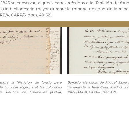
845 se conservan algunas cartas referidas a la “Petición de fon
de bibliotecario mayor durante la minoría de edad de la reina I
RB/4, CARP/6, docs. 48-52).
Borrador
sobre la "Petición de fondo para
Borrador de oficio de Miguel Salvá 
de
de libro Les Pigeons et les colombes
general de la Real Casa. Madrid, 2
oficio
de Pauline de Courcelles (ARB/4,
1845. (ARB/4, CARP/6, doc. 49).
de
Miguel
Salvá
al
n
intendente
general