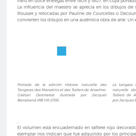
París en doce entregas entre 1805 y 1807, en cuya portad
mâle.
mâle.
La influencia del maestro se aprecia en los dibujos de 
(RB
(RB
Rousset y retocadas por Pauline de Courcelles o Decource
VIII
VIII
convierten los dibujos en una auténtica obra de arte. Un 
M
M
244,
244,
lám.
lám.
1).
4).
Portada
Le
Portada de la edición Histoire naturelle des
Le tangara 
de
tangara
Tangaras, des Manakins et des Todiers de Anselme-
naturelle d
la
du
Gaëtan Desmarest ilustrada por Jacques
Todiers de A
edición
Canada,
Barraband (RB VIII-2139).
por Jacques B
Histoire
de
naturelle
la
des
edición
,
Tangaras,
Histoire
El volumen está encuadernado en tafilete rojo decorado c
des
naturelle
ejemplar nos indican que fue adquirido por los príncipe