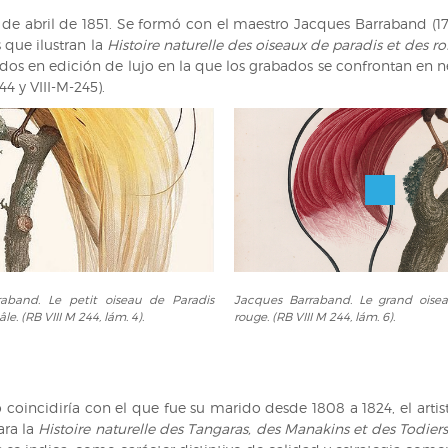
de
18 de abril de 1851. Se formó con el maestro Jacques Barraband (17
la
 que ilustran la
Histoire naturelle des oiseaux de paradis et des rol
Real
 dos en edición de lujo en la que los grabados se confrontan en ne
Casa.
44 y VIII-M-245).
Madrid,
29
de
marzo
de
1845.
(ARB/4,
CARP/6,
doc.
49).
Jacques
aband. Le petit oiseau de Paradis
Jacques Barraband. Le grand oise
Barraband.
. (RB VIII M 244, lám. 4).
rouge. (RB VIII M 244, lám. 6).
Le
grand
oiseau
de
coincidiría con el que fue su marido desde 1808 a 1824, el artist
Paradis
ara la
Histoire naturelle des Tangaras, des Manakins et des Todiers
rouge.