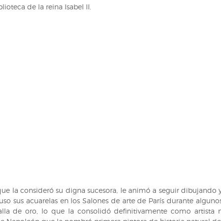
des
lioteca de la reina Isabel II.
Tangaras,
des
Manakins
et
des
Todiers
de
Anselme-
Gaëtan
Desmarest
ilustrada
por
Jacques
Barraband
(RB
VIII-
2139).
que la consideró su digna sucesora, le animó a seguir dibujando 
puso sus acuarelas en los Salones de arte de París durante alguno
la de oro, lo que la consolidó definitivamente como artista na