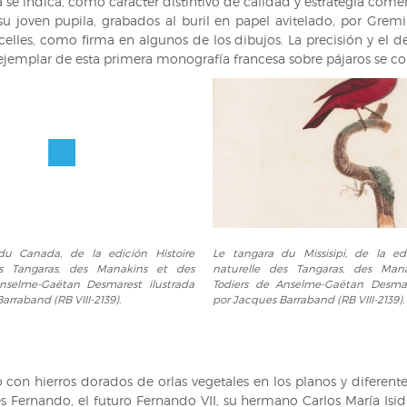
a se indica, como carácter distintivo de calidad y estrategia com
(RB
su joven pupila, grabados al buril en papel avitelado, por Gremi
VIII
lles, como firma en algunos de los dibujos. La precisión y el deta
M
ejemplar de esta primera monografía francesa sobre pájaros se cons
244,
lám.
6).
Le
du Canada, de la edición Histoire
Le tangara du Missisipi, de la edi
tangara
es Tangaras, des Manakins et des
naturelle des Tangaras, des Man
du
nselme-Gaëtan Desmarest ilustrada
Todiers de Anselme-Gaëtan Desmar
Missisipi,
arraband (RB VIII-2139).
por Jacques Barraband (RB VIII-2139).
de
la
edición
Histoire
on hierros dorados de orlas vegetales en los planos y diferentes 
naturelle
s Fernando, el futuro Fernando VII, su hermano Carlos María Isidr