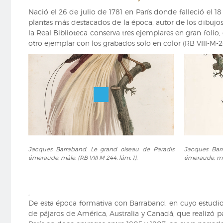
de
majestad,
libro
Nació el 26 de julio de 1781 en París donde falleció el 
France).
años
Les
plantas más destacados de la época, autor de los dibujos
1843
Pigeons
la Real Biblioteca conserva tres ejemplares en gran folio,
a
et
otro ejemplar con los grabados solo en color (RB VIII-M-2
1849,
les
donde
colombes
se
exotiques"
conserva
de
la
Pauline
documentación
de
sobre
Courcelles
Pauline
(ARB/4,
de
CARP/6)
Courcelles
Jacques
Jacques
Jacques Barraband. Le grand oiseau de Paradis
Jacques Barr
(ARB/4,
Barraband.
Barraband.
émeraude, mâle. (RB VIII M 244, lám. 1).
émeraude, mâle
CARP/6,
Le
Le
docs.
grand
petit
48-
oiseau
oiseau
,
52).
de
de
De esta época formativa con Barraband, en cuyo estudio 
Paradis
Paradis
de pájaros de América, Australia y Canadá, que realizó p
émeraude,
émeraude,