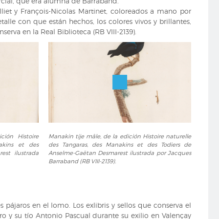
ercial, que era alumna de Barraband.
lliet y François-Nicolas Martinet, coloreados a mano por
lle con que están hechos, los colores vivos y brillantes,
erva en la Real Biblioteca (RB VIII-2139).
Manakin
ción Histoire
Manakin tije mâle, de la edición Histoire naturelle
tije
akins et des
des Tangaras, des Manakins et des Todiers de
mâle,
est ilustrada
Anselme-Gaëtan Desmarest ilustrada por Jacques
de
Barraband (RB VIII-2139).
la
edición
Histoire
naturelle
pájaros en el lomo. Los exlibris y sellos que conserva el
des
o y su tío Antonio Pascual durante su exilio en Valençay