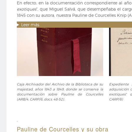
En efecto, en la documentación correspondiente al año 1
que
exotiques
”, que Miguel Salvá, que desempeñaba el cargo 
se
1845 con su autora, nuestra Pauline de Courcelles Knip (A
conserva
en
Leer más
la
Bibliothèque
Nationale
de
France.
Joseph
August
Knip
(d.
Caja
Expediente
1847).
Caja Archivador del Archivo de la Biblioteca de su
Expediente 
Archivador
sobre
majestad, años 1843 a 1849, donde se conserva la
adquisición 
Pauline
del
la
documentación sobre Pauline de Courcelles
exotiques" 
de
Archivo
"Petición
(ARB/4, CARP/6, docs. 48-52).
CARP/6)
Courcelles
de
de
Knip
la
fondo
(Cliche
Biblioteca
para
,
Bibliothèque
de
adquisició
Pauline de Courcelles y su obra
Nationale
su
de