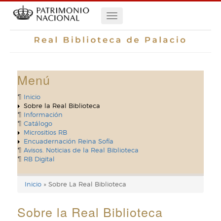
Pasar
Navegación
al
contenido
principal
principal
Menú
Inicio
Sobre la Real Biblioteca
Información
Catálogo
Micrositios RB
Encuadernación Reina Sofía
Avisos. Noticias de la Real Biblioteca
RB Digital
Inicio
Sobre La Real Biblioteca
Enlaces
de
Sobre la Real Biblioteca