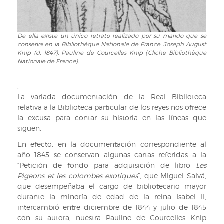
De ella existe un único retrato realizado por su marido que se
De
conserva en la Bibliothèque Nationale de France. Joseph August
ella
Knip (d. 1847). Pauline de Courcelles Knip (Cliche Bibliothèque
existe
Nationale de France).
un
único
,
retrato
La variada documentación de la Real Biblioteca
realizado
relativa a la Biblioteca particular de los reyes nos ofrece
por
la excusa para contar su historia en las líneas que
su
siguen.
marido
que
En efecto, en la documentación correspondiente al
se
año 1845 se conservan algunas cartas referidas a la
conserva
“Petición de fondo para adquisición de libro
Les
en
Pigeons et les colombes exotiques
”, que Miguel Salvá,
la
que desempeñaba el cargo de bibliotecario mayor
Bibliothèque
durante la minoría de edad de la reina Isabel II,
Nationale
intercambió entre diciembre de 1844 y julio de 1845
de
con su autora, nuestra Pauline de Courcelles Knip