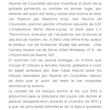
Pauline de Courcelles decidió modificar el título de la
portada poniendo su nombre en primer lugar, por
delante del autor del texto y editar ella misma la obra:
Les Pigeons par Madame Knip, nee Pauline de
Courcelles, premier peintre d'historie naturelle de S.M.
L'impératrice Reine Marie-Louise; le texte para C.J.
Themminck, directeur de l'Académie des Sciences et
des Arts de Harlem, etc
. A Paris: chez Mme Knip, auteur
et éditeur, rue de Sorbonne, Musée des artistes : chez
Garnery libraire rue de Seine, Hôtel Mirabeau, nº 6 : de
l'imprimerie de Mame, 1811.
El volumen con las quince entregas, un in-folio que
incluye 87 dibujos a tamaño natural, grabados a color
en papel avitelado por Jean César Macret sobre los
dibujos realizados por Pauline de Courcelles, obtuvo
tal éxito que al autor del texto le fue imposible
reivindicar su autoría.
La calidad de los dibujos animó al rey Luis XVIII a
adquirirlos para la biblioteca del Louvre (de donde al
parecer desaparecieron durante el incendio de 1871) y
a que las principales bibliotecas de la época quisieran