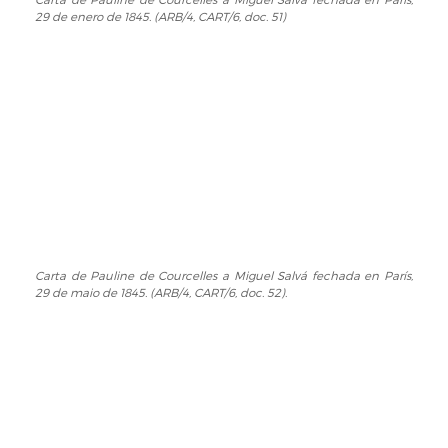
Carta
29 de enero de 1845. (ARB/4, CART/6, doc. 51)
de
Pauline
de
Courcelles
a
Miguel
Salvá
fechada
en
París,
29
de
enero
Carta de Pauline de Courcelles a Miguel Salvá fechada en París,
Carta
29 de maio de 1845. (ARB/4, CART/6, doc. 52).
de
de
1845.
Pauline
(ARB/4,
de
CART/6,
Courcelles
doc.
a
51)
Miguel
Salvá
fechada