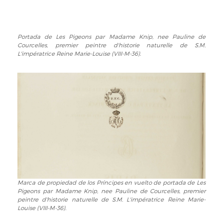
Portada de Les Pigeons par Madame Knip, nee Pauline de
Portada
Courcelles, premier peintre d'historie naturelle de S.M.
de
L'impératrice Reine Marie-Louise (VIII-M-36).
Les
Pigeons
par
Madame
Knip,
nee
Pauline
de
Courcelles,
premier
peintre
d'historie
Marca de propiedad de los Príncipes en vuelto de portada de Les
Marca
naturelle
Pigeons par Madame Knip, nee Pauline de Courcelles, premier
de
de
peintre d'historie naturelle de S.M. L'impératrice Reine Marie-
propiedad
S.M.
Louise (VIII-M-36).
de
L'impératrice