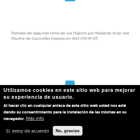
doc.
53v).
Portada del segundo tomo de Les Pigeons par Madame Knip, nee
Portada
Pauline de Courcelles impreso en 1843 (VIII-M-37).
del
segundo
tomo
de
Les
Pigeons
par
Madame
Utilizamos cookies en este sitio web para mejorar
Knip,
su experiencia de usuario.
nee
Al hacer clic en cualquier enlace de este sitio web usted nos está
Pauline
dando su consentimiento para la instalación de las mismas en su
de
Más info
navegador.
Courcelles
Colombe amaranthe, Les Pigeons par Madame Knip, nee Pauline
Colombe
de Courcelles, segundo tomo (VIII-M-37).
impreso
amaranthe,
Sí, estoy de acuerdo
No, gracias
en
Les
1843
Pigeons