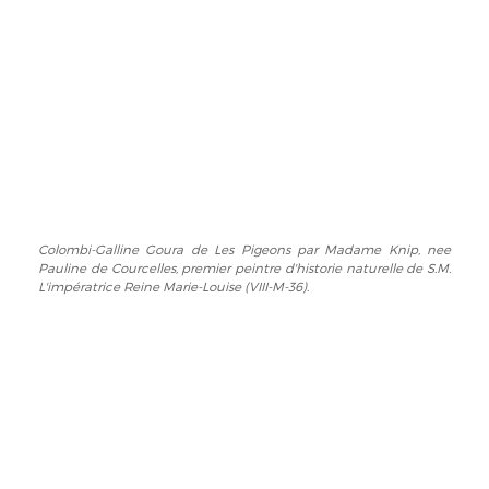
los
Reine
Príncipes
Marie-
en
Louise
vuelto
(VIII-
de
M-
portada
36).
de
Les
Pigeons
par
Madame
Colombi-Galline Goura de Les Pigeons par Madame Knip, nee
Colombi-
Knip,
Pauline de Courcelles, premier peintre d'historie naturelle de S.M.
Galline
nee
L'impératrice Reine Marie-Louise (VIII-M-36).
Goura
Pauline
de
de
Les
Courcelles,
Pigeons
premier
par
peintre
Madame
d'historie
Knip,
naturelle
nee
de
Pauline
S.M.