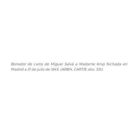
CART/6,
Courcelles
doc.
a
54r)
Miguel
Salvá
fechada
en
París,
25
de
julio
Borrador de carta de Miguel Salvá a Madame Knip fechada en
Borrador
Madrid a 31 de julio de 1845. (ARB/4, CART/6, doc. 53r).
de
de
1845.
carta
(ARB/4,
de
CART/6,
Miguel
doc.
Salvá
54v).
a
Madame
Knip
fechada
en
Madrid