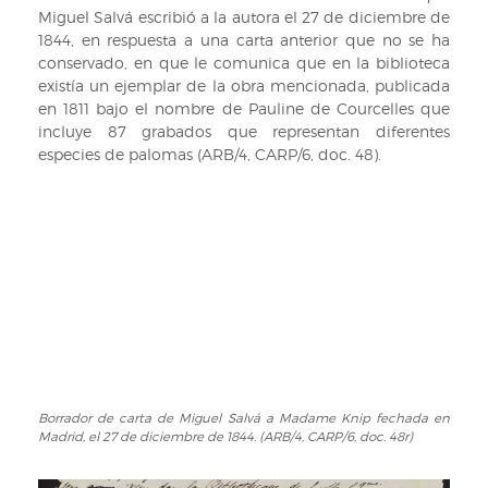
portada
Miguel Salvá escribió a la autora el 27 de diciembre de
anterior
(VIII-
1844, en respuesta a una carta anterior que no se ha
(VIII-
M-
conservado, en que le comunica que en la biblioteca
M-
36)
existía un ejemplar de la obra mencionada, publicada
36)
en 1811 bajo el nombre de Pauline de Courcelles que
incluye 87 grabados que representan diferentes
especies de palomas (ARB/4, CARP/6, doc. 48).
Borrador de carta de Miguel Salvá a Madame Knip fechada en
Borrador
Madrid, el 27 de diciembre de 1844. (ARB/4, CARP/6, doc. 48r)
de
carta