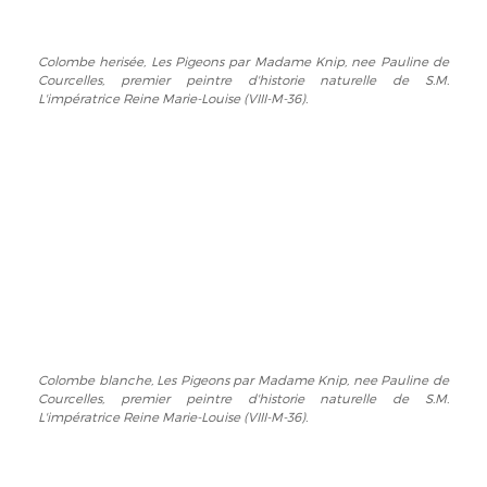
Courcelles,
premier
Colombe herisée, Les Pigeons par Madame Knip, nee Pauline de
Colombe
peintre
Courcelles, premier peintre d'historie naturelle de S.M.
herisée,
d'historie
L'impératrice Reine Marie-Louise (VIII-M-36).
Les
naturelle
Pigeons
de
par
S.M.
Madame
L'impératrice
Knip,
Reine
nee
Marie-
Pauline
Louise
de
(VIII-
Courcelles,
M-
premier
36).
peintre
d'historie
Colombe blanche, Les Pigeons par Madame Knip, nee Pauline de
Colombe
naturelle
Courcelles, premier peintre d'historie naturelle de S.M.
blanche,
de
L'impératrice Reine Marie-Louise (VIII-M-36).
Les
S.M.
Pigeons
L'impératrice
par
Reine