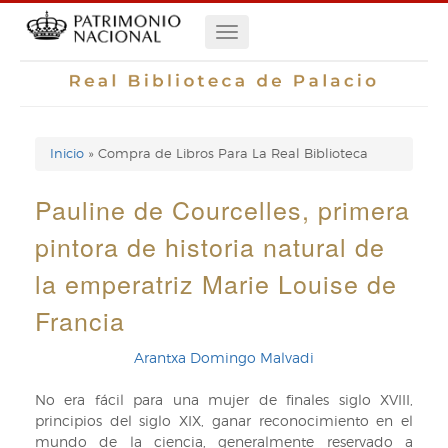
Pasar
Navegación
al
contenido
principal
principal
Inicio
Compra de Libros Para La Real Biblioteca
Enlaces
de
Pauline de Courcelles, primera
ayuda
pintora de historia natural de
de
la emperatriz Marie Louise de
navegación
Francia
Arantxa Domingo Malvadi
No era fácil para una mujer de finales siglo XVIII,
principios del siglo XIX, ganar reconocimiento en el
mundo de la ciencia, generalmente reservado a