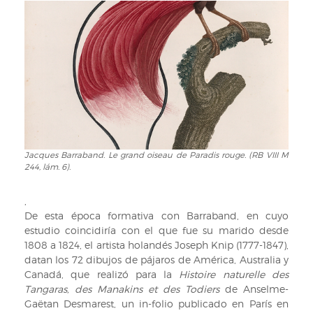
petit
oiseau
de
Paradis
émeraude,
mâle.
(RB
VIII
M
244,
lám.
Jacques Barraband. Le grand oiseau de Paradis rouge. (RB VIII M
Jacques
244, lám. 6).
4).
Barraband.
Le
grand
,
oiseau
De esta época formativa con Barraband, en cuyo
de
estudio coincidiría con el que fue su marido desde
Paradis
1808 a 1824, el artista holandés Joseph Knip (1777-1847),
rouge.
datan los 72 dibujos de pájaros de América, Australia y
(RB
Canadá, que realizó para la
Histoire naturelle des
VIII
Tangaras, des Manakins et des Todiers
de Anselme-
M
Gaëtan Desmarest, un in-folio publicado en París en