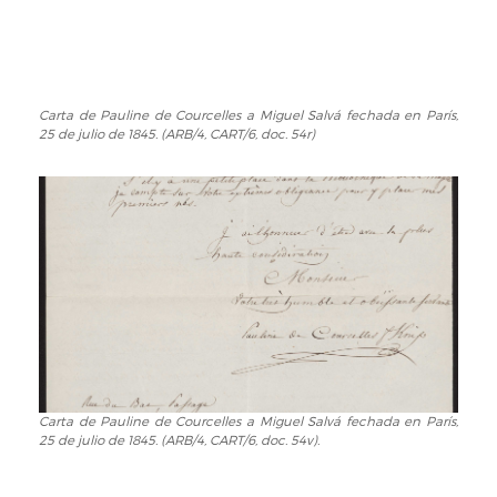
en
París,
29
de
maio
Carta de Pauline de Courcelles a Miguel Salvá fechada en París,
Carta
25 de julio de 1845. (ARB/4, CART/6, doc. 54r)
de
de
1845.
Pauline
(ARB/4,
de
CART/6,
Courcelles
doc.
a
52).
Miguel
Salvá
fechada
en
París,
25
de
julio
Carta de Pauline de Courcelles a Miguel Salvá fechada en París,
Carta
25 de julio de 1845. (ARB/4, CART/6, doc. 54v).
de
de
1845.
Pauline
(ARB/4,
de