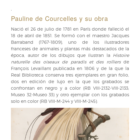
oficio
de
de
,
Pauline
Miguel
de
Pauline de Courcelles y su obra
Salvá
Courcelles
al
(ARB/4,
Nació el 26 de julio de 1781 en París donde falleció el
intendente
CARP/6)
18 de abril de 1851. Se formó con el maestro Jacques
general
Barraband (1767-1809), uno de los ilustradores
de
franceses de animales y plantas más destacados de la
la
época, autor de los dibujos que ilustran la
Histoire
Real
naturelle des oiseaux de paradis et des rolliers
de
Casa.
François Levaillant publicada en 1806 y de la que la
Madrid,
Real Biblioteca conserva tres ejemplares en gran folio,
29
dos en edición de lujo en la que los grabados se
de
confrontan en negro y a color (RB VIII-2132-VIII-2133;
marzo
Museo 32-Museo 33) y otro ejemplar con los grabados
de
solo en color (RB VIII-M-244 y VIII-M-245).
1845.
(ARB/4,
CARP/6,
doc.
49).