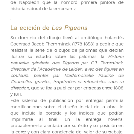
de Napoleón que la nombró primera pintora de
Manakins
historia natural de la emperatriz.
et
des
,
Todiers
La edición de
Les Pigeons
de
Anselme-
Su dominio del dibujo llevó al ornitólogo holandés
Gaëtan
Coenraad Jacob Themminck (1778-1858) a pedirle que
Desmarest
realizara la serie de dibujos de palomas que debían
ilustrada
ilustrar su estudio sobre las palomas, la
Histoire
por
naturelle générale des Pigeons par C.J. Temminck,
Jacques
directeur de l’Académie de Leiden, avec des figures en
Barraband
couleurs, peintes par Mademoiselle Pauline de
(RB
Courcelles, gravées, imprimées et retouchées sous sa
VIII-
direction
, que se iba a publicar por entregas entre 1808
2139).
y 1811.
Este sistema de publicación por entregas permitía
modificaciones sobre el diseño inicial de la obra, lo
que incluía la portada y los índices, que podían
imprimirse al final. En la entrega novena,
probablemente alentada por su éxito y su posición en
la corte y con clara conciencia del valor de su trabajo,