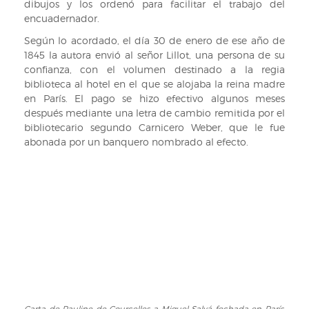
dibujos y los ordenó para facilitar el trabajo del
50r).
encuadernador.
Según lo acordado, el día 30 de enero de ese año de
1845 la autora envió al señor Lillot, una persona de su
confianza, con el volumen destinado a la regia
biblioteca al hotel en el que se alojaba la reina madre
en París. El pago se hizo efectivo algunos meses
después mediante una letra de cambio remitida por el
bibliotecario segundo Carnicero Weber, que le fue
abonada por un banquero nombrado al efecto.
Carta de Pauline de Courcelles a Miguel Salvá fechada en París,