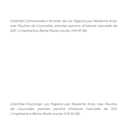
de
L'impératrice
Courcelles,
Reine
premier
Marie-
Colombi-Commandeur femelle de Les Pigeons par Madame Knip,
Colombi-
peintre
Louise
nee Pauline de Courcelles, premier peintre d'historie naturelle de
Commandeur
d'historie
(VIII-
S.M. L'impératrice Reine Marie-Louise (VIII-M-36).
femelle
naturelle
M-
de
de
36).
Les
S.M.
Pigeons
L'impératrice
par
Reine
Madame
Marie-
Knip,
Louise
nee
(VIII-
Pauline
M-
de
36).
Courcelles,
premier
Colombe Founingo, Les Pigeons par Madame Knip, nee Pauline
Colombe
peintre
de Courcelles, premier peintre d'historie naturelle de S.M.
Founingo,
d'historie
L'impératrice Reine Marie-Louise (VIII-M-36).
Les
naturelle
Pigeons
de