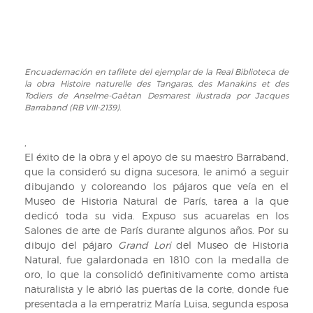
por
Jacques
Barraband
(RB
VIII-
Encuadernación en tafilete del ejemplar de la Real Biblioteca de
Encuadernación
2139).
la obra Histoire naturelle des Tangaras, des Manakins et des
en
Todiers de Anselme-Gaëtan Desmarest ilustrada por Jacques
tafilete
Barraband (RB VIII-2139).
del
ejemplar
,
de
El éxito de la obra y el apoyo de su maestro Barraband,
la
que la consideró su digna sucesora, le animó a seguir
Real
dibujando y coloreando los pájaros que veía en el
Biblioteca
Museo de Historia Natural de París, tarea a la que
de
dedicó toda su vida. Expuso sus acuarelas en los
la
Salones de arte de París durante algunos años. Por su
obra
dibujo del pájaro
Grand Lori
del Museo de Historia
Histoire
Natural, fue galardonada en 1810 con la medalla de
naturelle
oro, lo que la consolidó definitivamente como artista
des
naturalista y le abrió las puertas de la corte, donde fue
Tangaras,
presentada a la emperatriz María Luisa, segunda esposa
des