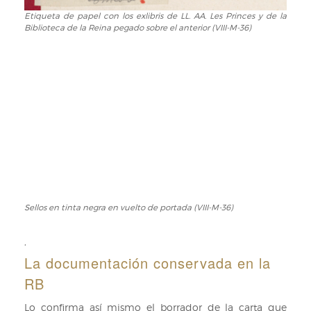
(RB
VIII-
Etiqueta de papel con los exlibris de LL. AA. Les Princes y de la
Etiqueta
Biblioteca de la Reina pegado sobre el anterior (VIII-M-36)
M-
de
36)
papel
con
los
exlibris
de
LL.
AA.
Les
Princes
y
de
la
Sellos en tinta negra en vuelto de portada (VIII-M-36)
Sellos
Biblioteca
en
de
tinta
,
la
negra
La documentación conservada en la
Reina
en
RB
pegado
vuelto
sobre
de
Lo confirma así mismo el borrador de la carta que
el