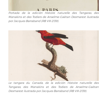
Portada de la edición Histoire naturelle des Tangaras, des
Portada
Manakins et des Todiers de Anselme-Gaëtan Desmarest ilustrada
de
por Jacques Barraband (RB VIII-2139).
la
edición
Histoire
naturelle
des
Tangaras,
des
Manakins
et
des
Todiers
de
Le tangara du Canada, de la edición Histoire naturelle des
Le
Anselme-
Tangaras, des Manakins et des Todiers de Anselme-Gaëtan
tangara
Gaëtan
Desmarest ilustrada por Jacques Barraband (RB VIII-2139).
du
Desmarest
Canada,
ilustrada
de
por