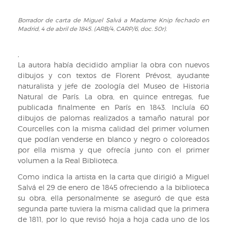
el
27
Borrador de carta de Miguel Salvá a Madame Knip fechado en
Borrador
Madrid, 4 de abril de 1845. (ARB/4, CARP/6, doc. 50r).
de
de
diciembre
carta
de
de
,
1844.
Miguel
La autora había decidido ampliar la obra con nuevos
(ARB/4,
Salvá
dibujos y con textos de Florent Prévost, ayudante
CARP/6,
a
naturalista y jefe de zoología del Museo de Historia
doc.
Madame
Natural de París. La obra, en quince entregas, fue
48v)
Knip
publicada finalmente en París en 1843. Incluía 60
fechado
dibujos de palomas realizados a tamaño natural por
en
Courcelles con la misma calidad del primer volumen
Madrid,
que podían venderse en blanco y negro o coloreados
4
por ella misma y que ofrecía junto con el primer
de
volumen a la Real Biblioteca.
abril
Como indica la artista en la carta que dirigió a Miguel
de
Salvá el 29 de enero de 1845 ofreciendo a la biblioteca
1845.
su obra, ella personalmente se aseguró de que esta
(ARB/4,
segunda parte tuviera la misma calidad que la primera
CARP/6,
de 1811, por lo que revisó hoja a hoja cada uno de los
doc.