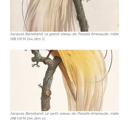
Jacques Barraband. Le grand oiseau de Paradis émeraude, mâle.
Jacques
(RB VIII M 244, lám. 1).
Barraband.
Le
grand
oiseau
de
Paradis
émeraude,
mâle.
(RB
VIII
M
244,
lám.
Jacques Barraband. Le petit oiseau de Paradis émeraude, mâle.
Jacques
(RB VIII M 244, lám. 4).
1).
Barraband.
Le