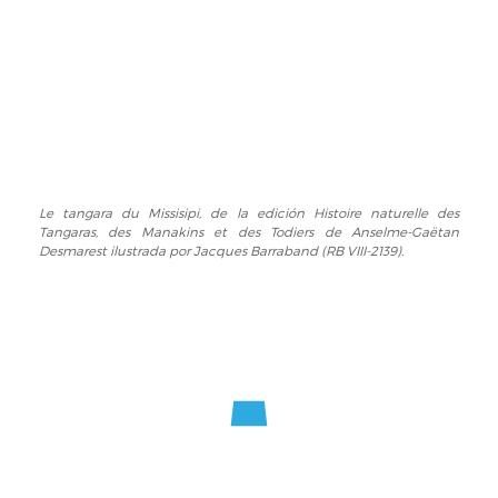
la
Jacques
edición
Barraband
Histoire
(RB
naturelle
VIII-
des
2139).
Tangaras,
des
Manakins
et
Le tangara du Missisipi, de la edición Histoire naturelle des
Le
des
Tangaras, des Manakins et des Todiers de Anselme-Gaëtan
tangara
Todiers
Desmarest ilustrada por Jacques Barraband (RB VIII-2139).
du
de
Missisipi,
Anselme-
de
Gaëtan
la
Desmarest
edición
ilustrada
Histoire
por
naturelle
Jacques
des
Barraband
Tangaras,
(RB
des
VIII-
Manakins
2139).