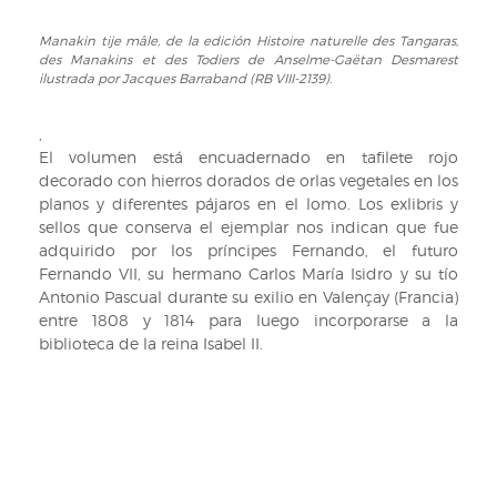
et
Manakin tije mâle, de la edición Histoire naturelle des Tangaras,
Manakin
des
des Manakins et des Todiers de Anselme-Gaëtan Desmarest
tije
Todiers
ilustrada por Jacques Barraband (RB VIII-2139).
mâle,
de
de
Anselme-
,
la
Gaëtan
El volumen está encuadernado en tafilete rojo
edición
Desmarest
decorado con hierros dorados de orlas vegetales en los
Histoire
ilustrada
planos y diferentes pájaros en el lomo. Los exlibris y
naturelle
por
sellos que conserva el ejemplar nos indican que fue
des
Jacques
adquirido por los príncipes Fernando, el futuro
Tangaras,
Barraband
Fernando VII, su hermano Carlos María Isidro y su tío
des
(RB
Antonio Pascual durante su exilio en Valençay (Francia)
Manakins
VIII-
entre 1808 y 1814 para luego incorporarse a la
et
2139).
biblioteca de la reina Isabel II.
des
Todiers
de
Anselme-
Gaëtan
Desmarest
ilustrada