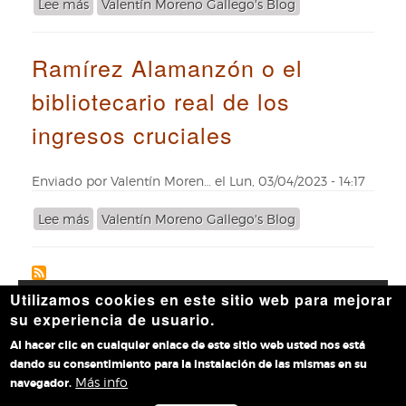
Lee más
sobre
Valentín Moreno Gallego's Blog
relevantes
José
bibliotecas
Ángel
en
Ramírez Alamanzón o el
Álvarez
sus
Navarro:
manos
bibliotecario real de los
la
fidelidad
ingresos cruciales
por
norma
de
Enviado por
Valentín Moren…
el
Lun, 03/04/2023 - 14:17
vida
Lee más
sobre
Valentín Moreno Gallego's Blog
Ramírez
Alamanzón
o
el
Utilizamos cookies en este sitio web para mejorar
Accesibilidad
|
Aviso legal
|
Política de privacidad
|
Política
bibliotecario
su experiencia de usuario.
de cookies
|
Contacto
real
Al hacer clic en cualquier enlace de este sitio web usted nos está
de
dando su consentimiento para la instalación de las mismas en su
los
Más info
navegador.
ingresos