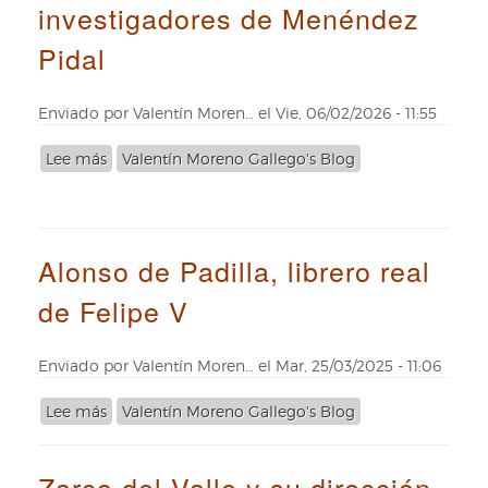
investigadores de Menéndez
gran
grabadora
Pidal
cortesana
del
XVII
Enviado por
Valentín Moren…
el
Vie, 06/02/2026 - 11:55
Lee más
sobre
Valentín Moreno Gallego's Blog
La
Real
Biblioteca
y
Alonso de Padilla, librero real
los
inicios
de Felipe V
investigadores
de
Menéndez
Enviado por
Valentín Moren…
el
Mar, 25/03/2025 - 11:06
Pidal
Lee más
sobre
Valentín Moreno Gallego's Blog
Alonso
de
Zarco del Valle y su dirección
Padilla,