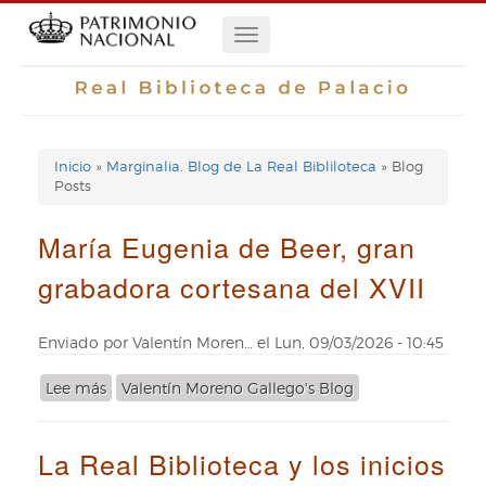
Pasar
Navegación
al
contenido
principal
principal
Inicio
Marginalia. Blog de La Real Bibliloteca
Blog
Enlaces
Posts
de
María Eugenia de Beer, gran
ayuda
grabadora cortesana del XVII
de
navegación
Enviado por
Valentín Moren…
el
Lun, 09/03/2026 - 10:45
Lee más
sobre
Valentín Moreno Gallego's Blog
María
Eugenia
La Real Biblioteca y los inicios
de
Beer,