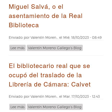
adelante
Miguel Salvá, o el
el
en
impulsor
la
asentamiento de la Real
de
cualificación
los
Biblioteca
biblioteconómica
Índices
bibliográficos
Enviado por
Valentín Moren…
el
Mié, 18/10/2023 - 08:49
Lee más
sobre
Valentín Moreno Gallego's Blog
Miguel
Salvá,
El bibliotecario real que se
o
el
ocupó del traslado de la
asentamiento
de
Librería de Cámara: Calvet
la
Real
Biblioteca
Enviado por
Valentín Moren…
el
Mar, 17/10/2023 - 12:43
Lee más
sobre
Valentín Moreno Gallego's Blog