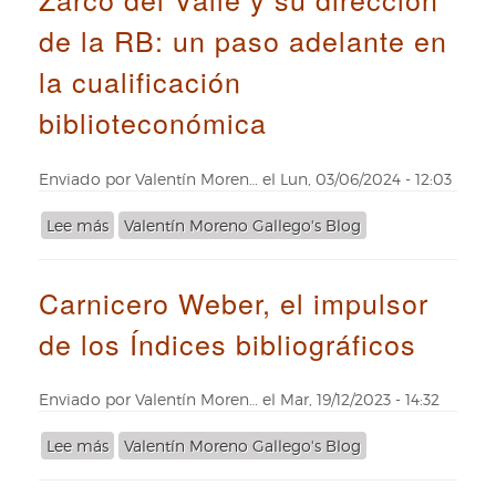
librero
de la RB: un paso adelante en
real
de
la cualificación
Felipe
V
biblioteconómica
Enviado por
Valentín Moren…
el
Lun, 03/06/2024 - 12:03
Lee más
sobre
Valentín Moreno Gallego's Blog
Zarco
del
Carnicero Weber, el impulsor
Valle
y
de los Índices bibliográficos
su
dirección
de
Enviado por
Valentín Moren…
el
Mar, 19/12/2023 - 14:32
la
RB:
Lee más
sobre
Valentín Moreno Gallego's Blog
un
Carnicero
paso
Weber,