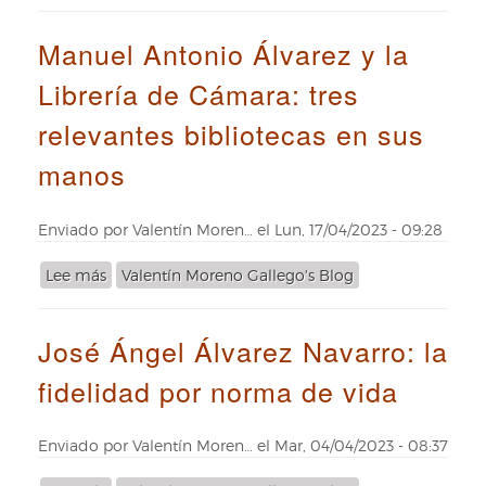
El
bibliotecario
Manuel Antonio Álvarez y la
real
que
Librería de Cámara: tres
se
ocupó
relevantes bibliotecas en sus
del
traslado
manos
de
la
Librería
Enviado por
Valentín Moren…
el
Lun, 17/04/2023 - 09:28
de
Cámara:
Lee más
sobre
Valentín Moreno Gallego's Blog
Calvet
Manuel
Antonio
José Ángel Álvarez Navarro: la
Álvarez
y
fidelidad por norma de vida
la
Librería
de
Enviado por
Valentín Moren…
el
Mar, 04/04/2023 - 08:37
Cámara:
tres