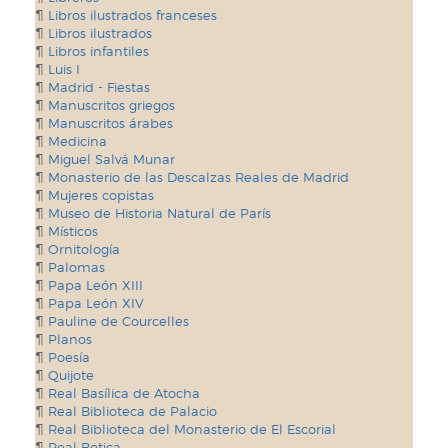
Libros ilustrados franceses
Libros ilustrados
Libros infantiles
Luis I
Madrid - Fiestas
Manuscritos griegos
Manuscritos árabes
Medicina
Miguel Salvá Munar
Monasterio de las Descalzas Reales de Madrid
Mujeres copistas
Museo de Historia Natural de París
Místicos
Ornitología
Palomas
Papa León XIII
Papa León XIV
Pauline de Courcelles
Planos
Poesía
Quijote
Real Basílica de Atocha
Real Biblioteca de Palacio
Real Biblioteca del Monasterio de El Escorial
Real Botica