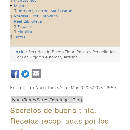
Manuscritos
Mujeres
Borbón y Parma, María Isabel
Pradilla Ortiz, Francisco
Real Biblioteca
Espacios
Mobiliario
Tintas
Inicio
Secretos de Buena Tinta. Recetas Recopiladas
Enlaces
Por Los Mejores Autores y Artistas
de
Email
ayuda
de
Enviado por
Nuria Torres S…
el
Mar, 04/04/2023 - 15:59
navegación
Nuria Torres Santo Domingo's Blog
Secretos de buena tinta.
Recetas recopiladas por los