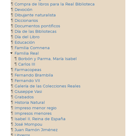
Compra de libros para la Real Biblioteca
Devoción
Dibujante naturalista
Diccionarios
Documentos pontificos
Día de las Bibliotecas
Día del Libro
Educación
Familia Comnena
Familia Real
Borbón y Parma, María Isabel
Carlos III
Farmacopeas
Fernando Brambila
Fernando VII
Galería de las Colecciones Reales
Giuseppe Vasi
Grabados
Historia Natural
Impreso menor regio
Impresos menores
Isabel II, Reina de España
José Mompou
Juan Ramón Jiménez
Libreros