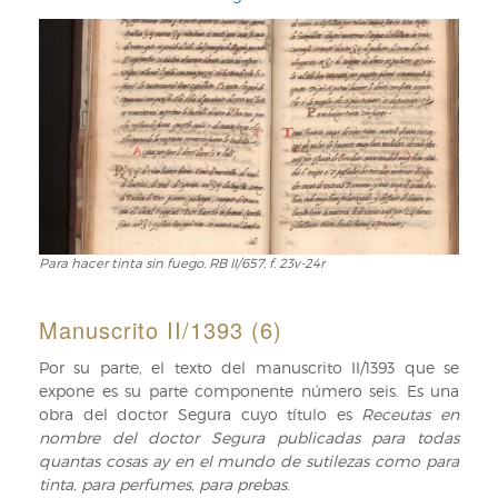
Para hacer tinta sin fuego. RB II/657, f. 23v-24r
Para
hacer
tinta
Manuscrito II/1393 (6)
sin
fuego.
Por su parte, el texto del manuscrito II/1393 que se
RB
expone es su parte componente número seis. Es una
II/657,
obra del doctor Segura cuyo título es
Receutas en
f.
nombre del doctor Segura publicadas para todas
23v-
quantas cosas ay en el mundo de sutilezas como para
24r
tinta, para perfumes, para prebas
.