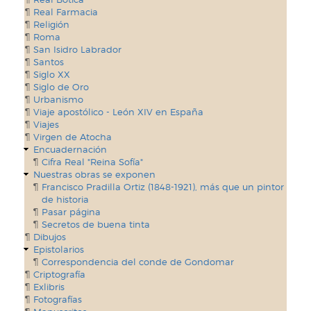
Real Farmacia
Religión
Roma
San Isidro Labrador
Santos
Siglo XX
Siglo de Oro
Urbanismo
Viaje apostólico - León XIV en España
Viajes
Virgen de Atocha
Encuadernación
Cifra Real "Reina Sofía"
Nuestras obras se exponen
Francisco Pradilla Ortiz (1848-1921), más que un pintor
de historia
Pasar página
Secretos de buena tinta
Dibujos
Epistolarios
Correspondencia del conde de Gondomar
Criptografía
Exlibris
Fotografías