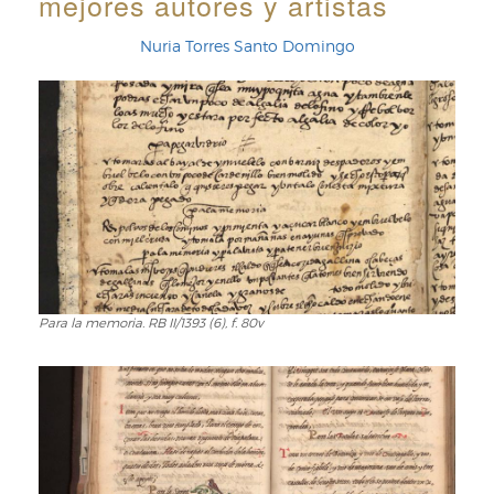
mejores autores y artistas
Nuria Torres Santo Domingo
Para la memoria. RB II/1393 (6), f. 80v
Para
la
memoria.
RB
II/1393
(6),
f.
80v