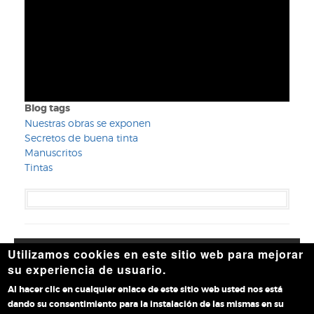
de
huevos.
RB
II/657,
f.
76v
Blog tags
Nuestras obras se exponen
Secretos de buena tinta
Manuscritos
Tintas
Utilizamos cookies en este sitio web para mejorar
Accesibilidad
|
Aviso legal
|
Política de privacidad
|
Política
su experiencia de usuario.
de cookies
|
Contacto
Al hacer clic en cualquier enlace de este sitio web usted nos está
dando su consentimiento para la instalación de las mismas en su