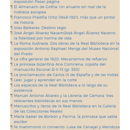
exposición Pasar página
El Almanach de Gotha: Un anuario sin rival de la
nobleza europea
Francisco Pradilla Ortiz (1848-1921), más que un pintor
de historia
Islas Baleares: Destino regio
José Ángel Álvarez NavarroJosé Ángel Álvarez Navarro:
la fidelidad por norma de vida
La Roma ilustrada. Dos obras de la Real Biblioteca en la
exposición Antonio Raphael Mengs del Museo Nacional
del Prado
La cifra general de 1620: Mecanismos de refuerzo
La princesa bizantina Ana Comnena, copista del
manuscrito Escorial Ω-II-13 (gr. 530)
La proclamación de Carlos III de España y de las Indias
Leer, jugar y aprender en la corte
Los espacios de la Real Biblioteca a lo largo de su
existencia
Manuel Antonio Álvarez y la Librería de Cámara: tres
relevantes bibliotecas en sus manos
Manuscritos y libros de la Real Biblioteca en la Galería
de las Colecciones Reales
María Isabel de Borbón y Parma, la princesa que sabía
escribir
Ni matrimonio ni convento: Luisa de Carvajal y Mendoza