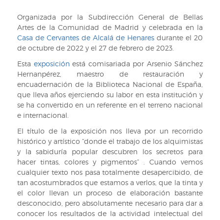
del
doctor
Organizada por la Subdirección General de Bellas
Segura,
Artes de la Comunidad de Madrid y celebrada en la
RB
Casa de Cervantes de Alcalá de Henares
durante el 20
II/1396
de octubre de 2022 y el 27 de febrero de 2023.
(6),
Esta
exposición
está comisariada por Arsenio Sánchez
f.
Hernanpérez, maestro de restauración y
73
encuadernación de la Biblioteca Nacional de España,
que lleva años ejerciendo su labor en esta institución y
se ha convertido en un referente en el terreno nacional
e internacional.
El título de la exposición nos lleva por un recorrido
histórico y artístico “donde el trabajo de los alquimistas
y la sabiduría popular descubren los secretos para
hacer tintas, colores y pigmentos” . Cuando vemos
cualquier texto nos pasa totalmente desapercibido, de
tan acostumbrados que estamos a verlos, que la tinta y
el color llevan un proceso de elaboración bastante
desconocido, pero absolutamente necesario para dar a
conocer los resultados de la actividad intelectual del