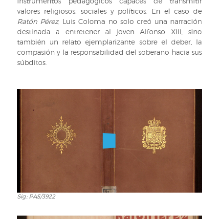
instrumentos pedagógicos capaces de transmitir
valores religiosos, sociales y políticos. En el caso de
Ratón Pérez
, Luis Coloma no solo creó una narración
destinada a entretener al joven Alfonso XIII, sino
también un relato ejemplarizante sobre el deber, la
compasión y la responsabilidad del soberano hacia sus
súbditos.
Sig.: PAS/3922
Sig.:
PAS/3922