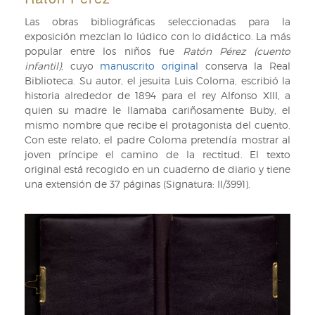
Las obras bibliográficas seleccionadas para la
exposición mezclan lo lúdico con lo didáctico. La más
popular entre los niños fue
Ratón Pérez (cuento
infantil)
, cuyo
manuscrito original
conserva la Real
Biblioteca. Su autor, el jesuita Luis Coloma, escribió la
historia alrededor de 1894 para el rey Alfonso XIII, a
quien su madre le llamaba cariñosamente Buby, el
mismo nombre que recibe el protagonista del cuento.
Con este relato, el padre Coloma pretendía mostrar al
joven príncipe el camino de la rectitud. El texto
original está recogido en un cuaderno de diario y tiene
una extensión de 37 páginas (Signatura: II/3991).