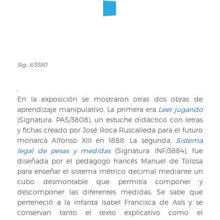
Sig.: II/3380
Sig.:
II/3380
,
En la exposición se mostraron otras dos obras de
aprendizaje manipulativo. La primera era
Leer jugando
(Signatura: PAS/3808), un estuche didáctico con letras
y fichas creado por José Roca Ruscalleda para el futuro
monarca Alfonso XIII en 1888. La segunda,
Sistema
legal de pesas y medidas
(Signatura: INF/3884), fue
diseñada por el pedagogo francés Manuel de Tolosa
para enseñar el sistema métrico decimal mediante un
cubo desmontable que permitía componer y
descomponer las diferentes medidas. Se sabe que
perteneció a la infanta Isabel Francisca de Asís y se
conservan tanto el texto explicativo como el