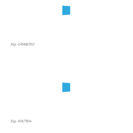
Sig.: GRAB/150
Sig.:
GRAB/150
Sig.: XIX/7814
Sig.:
XIX/7814