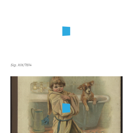
Sig.: XIX/7814
Sig.:
XIX/7814