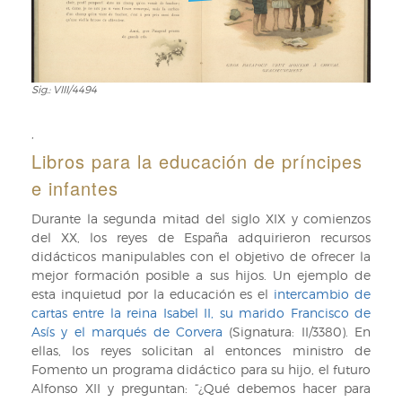
Sig.: VIII/4494
Sig.:
VIII/4494
,
Libros para la educación de príncipes
e infantes
Durante la segunda mitad del siglo XIX y comienzos
del XX, los reyes de España adquirieron recursos
didácticos manipulables con el objetivo de ofrecer la
mejor formación posible a sus hijos. Un ejemplo de
esta inquietud por la educación es el
intercambio de
cartas entre la reina Isabel II, su marido Francisco de
Asís y el marqués de Corvera
(Signatura: II/3380). En
ellas, los reyes solicitan al entonces ministro de
Fomento un programa didáctico para su hijo, el futuro
Alfonso XII y preguntan: “¿Qué debemos hacer para