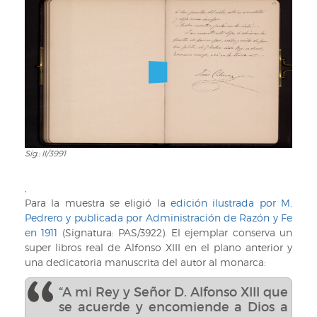
Sig.: II/3991
Sig.:
II/3991
,
Para la muestra se eligió la
edición ilustrada por M.
Pedrero y publicada por Administración de Razón y Fe
en 1911
(Signatura: PAS/3922). El ejemplar conserva un
super libros real de Alfonso XIII en el plano anterior y
una dedicatoria manuscrita del autor al monarca:
“A mi Rey y Señor D. Alfonso XIII que
se acuerde y encomiende a Dios a