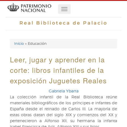
Pasar
Navegación
al
contenido
principal
principal
Inicio
Educación
Enlaces
de
Leer, jugar y aprender en la
ayuda
corte: libros infantiles de la
de
exposición Juguetes Reales
navegación
Gabriela Ybarra
La colección infantil de la Real Biblioteca reúne
materiales bibliográficos de los príncipes e infantes de
España desde el reinado de Carlos III. La mayoría de
estas obras datan del siglo XIX y comienzos del XX y
pertenecieron a Alfonso XII, su hermana la infanta
Isabel Francisca de Asís, Alfonso XIII y sus hijos.