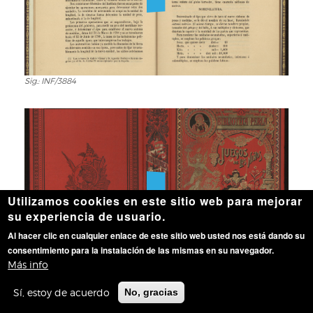
Sig.: INF/3884
Sig.:
INF/3884
Utilizamos cookies en este sitio web para mejorar
su experiencia de usuario.
Al hacer clic en cualquier enlace de este sitio web usted nos está dando su
consentimiento para la instalación de las mismas en su navegador.
Sig.: XVII-XXI/338
Sig.:
Más info
XVII-
Sí, estoy de acuerdo
No, gracias
XXI/338