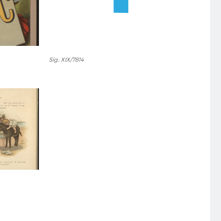
Sig.:
Sig.: XIX/7814
XIX/7814