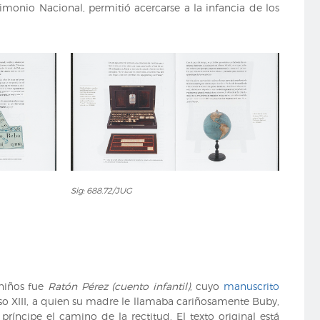
imonio Nacional, permitió acercarse a la infancia de los
Sig:
Sig: 688.72/JUG
688.72/JUG
 niños fue
Ratón Pérez (cuento infantil)
, cuyo
manuscrito
fonso XIII, a quien su madre le llamaba cariñosamente Buby,
íncipe el camino de la rectitud. El texto original está