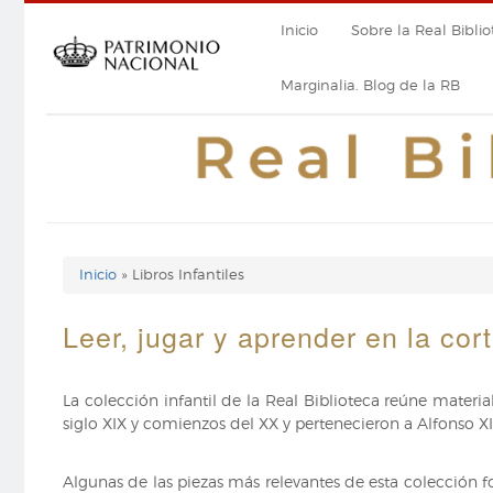
Pasar
Navegación
Inicio
Sobre la Real Biblio
al
contenido
principal
principal
Marginalia. Blog de la RB
Inicio
Libros Infantiles
Enlaces
de
Leer, jugar y aprender en la cor
ayuda
La colección infantil de la Real Biblioteca reúne materia
de
siglo XIX y comienzos del XX y pertenecieron a Alfonso XII,
navegación
Algunas de las piezas más relevantes de esta colección 