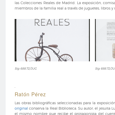
las Colecciones Reales de Madrid. La exposición, comisa
miembros de la familia real a través de juguetes, libros y
Sig:
Sig:
Sig: 688.72/JUG
Sig: 688.72/J
688.72/JUG
688.72/JUG
,
Ratón Pérez
Las obras bibliográficas seleccionadas para la exposici
original
conserva la Real Biblioteca. Su autor, el jesuita
el mismo nombre que recibe el protagonista del cuento.