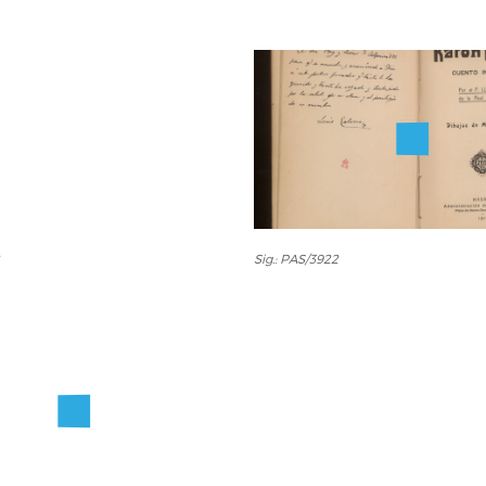
Sig.:
Sig.: PAS/3922
PAS/3922