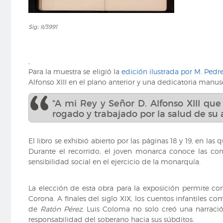
Sig.:
Sig.: II/3991
II/3991
,
Para la muestra se eligió la
edición ilustrada por M. Pedr
Alfonso XIII en el plano anterior y una dedicatoria manus
“A mi Rey y Señor D. Alfonso XIII qu
rogado y trabajado por la salud de su 
El libro se exhibió abierto por las páginas 18 y 19, en la
Durante el recorrido, el joven monarca conoce las cond
sensibilidad social en el ejercicio de la monarquía.
La elección de esta obra para la exposición permite co
Corona. A finales del siglo XIX, los cuentos infantiles c
de
Ratón Pérez
, Luis Coloma no solo creó una narració
responsabilidad del soberano hacia sus súbditos.