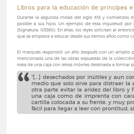
Libros para la educación de príncipes e
Durante la segunda mitad del siglo XIX y comienzos de
posible a sus hijos. Un ejemplo de esta inquietud por 
(Signatura: II/3380). En ellas, los reyes solicitan al e
que se empiece a educar desde sus tiernos años como co
El marqués respondió un año después con un amplio pr
mencionada una de las obras expuestas de la colección
trata de una caja con letras móviles destinada a formar pa
“[…] desechados por inútiles y aun co
medio que solo sirve para distraer l
otra parte evitar la aridez del libro y 
una caja como de imprenta con carac
cartilla colocada a su frente, y muy 
fácil para llegar a leer con prontitud, 