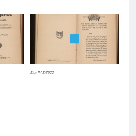
Sig.:
Sig.: PAS/3922
PAS/3922