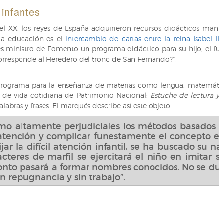
 infantes
l XX, los reyes de España adquirieron recursos didácticos mani
la educación es el
intercambio de cartas entre la reina Isabel 
ntonces ministro de Fomento un programa didáctico para su hijo, el
rresponde al Heredero del trono de San Fernando?”.
ograma para la enseñanza de materias como lengua, matemáticas
 de vida cotidiana de Patrimonio Nacional:
Estuche de lectura y
labras y frases. El marqués describe así este objeto:
mo altamente perjudiciales los métodos basados e
a atención y complicar funestamente el concepto 
fijar la difícil atención infantil, se ha buscado su
teres de marfil se ejercitará el niño en imitar
pronto pasará a formar nombres conocidos. No se d
sin repugnancia y sin trabajo”.