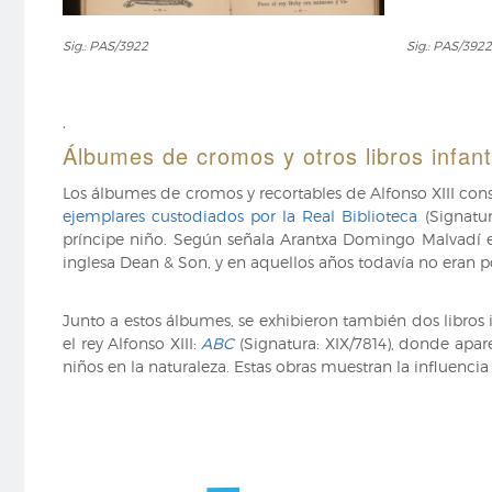
Sig.:
Sig.:
Sig.: PAS/3922
Sig.: PAS/3922
PAS/3922
PAS/3922
,
Álbumes de cromos y otros libros infant
Los álbumes de cromos y recortables de Alfonso XIII con
ejemplares custodiados por la Real Biblioteca
(Signatur
príncipe niño. Según señala Arantxa Domingo Malvadí e
inglesa Dean & Son, y en aquellos años todavía no eran 
Junto a estos álbumes, se exhibieron también dos libros 
el rey Alfonso XIII:
ABC
(Signatura: XIX/7814), donde apar
niños en la naturaleza. Estas obras muestran la influenci