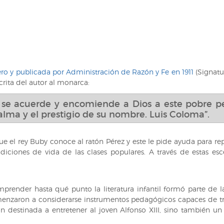
ero y publicada por Administración de Razón y Fe en 1911
(Signatur
crita del autor al monarca:
e se acuerde y encomiende a Dios a este pobre p
alma y el prestigio de su nombre. Luis Coloma”.
s que el rey Buby conoce al ratón Pérez y este le pide ayuda para re
iciones de vida de las clases populares. A través de estas esc
mprender hasta qué punto la literatura infantil formó parte de 
omenzaron a considerarse instrumentos pedagógicos capaces de trans
n destinada a entretener al joven Alfonso XIII, sino también un