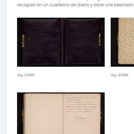
recogido en un cuaderno de diario y tiene una extensión d
Sig.:
Sig.:
Sig.: II/3991
Sig.: II/3991
II/3991
II/3991