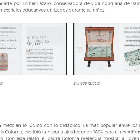
riada por Esther Lázaro, conservadora de vida cotidiana de Patr
 materiales educativos utilizados durante su niñez.
Sig:
UG
Sig: 688.72/JUG
688.72/JUG
ón mezclan lo lúdico con lo didáctico. La más popular entre los
 Luis Coloma, escribió la historia alrededor de 1894 para el rey Al
 Con este relato, el padre Coloma pretendía mostrar al joven pr