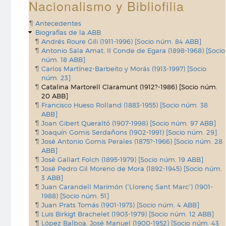
Nacionalismo y Bibliofilia
Antecedentes
Biografías de la ABB
Andrés Roure Gili (1911-1996) [Socio núm. 84 ABB]
Antonio Sala Amat, II Conde de Egara (1898-1968) [Socio
núm. 18 ABB]
Carlos Martínez-Barbeito y Morás (1913-1997) [Socio
núm. 23]
Catalina Martorell Claramunt (1912?-1986) [Socio núm.
20 ABB]
Francisco Hueso Rolland (1883-1955) [Socio núm. 38
ABB]
Joan Gibert Queraltó (1907-1998) [Socio núm. 97 ABB]
Joaquín Gomis Serdañons (1902-1991) [Socio núm. 29]
José Antonio Gomis Perales (1875?-1966) [Socio núm. 28
ABB]
José Gallart Folch (1895-1979) [Socio núm. 19 ABB]
José Pedro Gil Moreno de Mora (1892-1945) [Socio núm.
3 ABB]
Juan Carandell Marimón (“Llorenç Sant Marc”) (1901-
1988) [Socio núm. 51]
Juan Prats Tomás (1901-1973) [Socio núm. 4 ABB]
Luis Birkigt Brachelet (1903-1979) [Socio núm. 12 ABB]
López Balboa, José Manuel (1900-1952) [Socio núm. 43