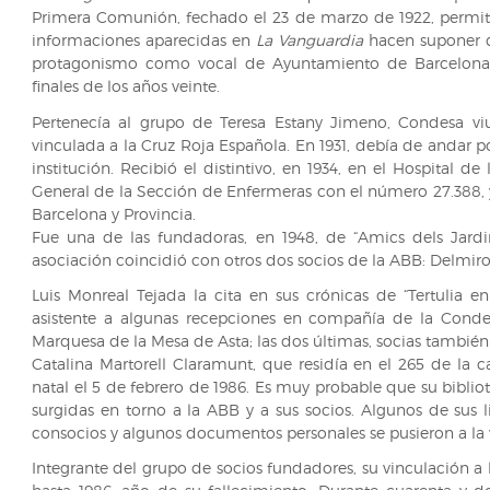
Primera Comunión, fechado el 23 de marzo de 1922, permite
informaciones aparecidas en
La Vanguardia
hacen suponer q
protagonismo como vocal de Ayuntamiento de Barcelona 
finales de los años veinte.
Pertenecía al grupo de Teresa Estany Jimeno, Condesa vi
vinculada a la Cruz Roja Española. En 1931, debía de andar po
institución. Recibió el distintivo, en 1934, en el Hospital de
General de la Sección de Enfermeras con el número 27.388, y 
Barcelona y Provincia.
Fue una de las fundadoras, en 1948, de “Amics dels Jardin
asociación coincidió con otros dos socios de la ABB: Delmiro
Luis Monreal Tejada la cita en sus crónicas de “Tertulia 
asistente a algunas recepciones en compañía de la Conde
Marquesa de la Mesa de Asta; las dos últimas, socias tambié
Catalina Martorell Claramunt, que residía en el 265 de la c
natal el 5 de febrero de 1986. Es muy probable que su bibliot
surgidas en torno a la ABB y a sus socios. Algunos de sus li
consocios y algunos documentos personales se pusieron a la v
Integrante del grupo de socios fundadores, su vinculación a 