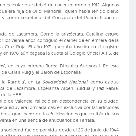
n calcular que debió de nacer en torno a 1912. Algunas
ue era hija de Oriol Martorell, quien había tenido cierto
y como secretario del Consorcio del Puerto Franco a
uda de Lacambra. Como la aristócrata, Catalina estuvo
r los veinte años, consiguió el carnet de enfermera de la
 la Cruz Roja. El año 1971 quedaba inscrita en el registro
en 1978 aún pagaba la cuota al Colegio Oficial A.T.S. de
s”, en cuya primera Junta Directiva fue vocal. En esta
 de Caralt Puig y el Barón de Esponellá.
en la Rambla”, en
La Solidaridad Nacional
, como asidua
sa de Lacambra, Esperanza Albert Rulduá y Paz Fabra,
n de la ABB.
alle de Valencia, falleció sin descendencia en su ciudad
eca estuviera formada casi en exclusiva por las ediciones
bros, gran parte de las felicitaciones que recibía de sus
enta en una tienda de anticuarios de Tarrasa.
la sociedad fue de por vida, desde el 26 de junio de 1944