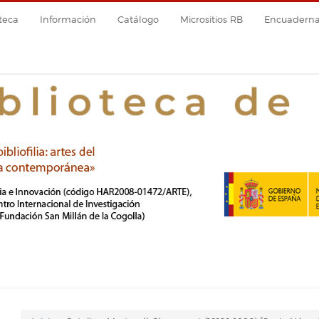
teca
Información
Catálogo
Micrositios RB
Encuadernac