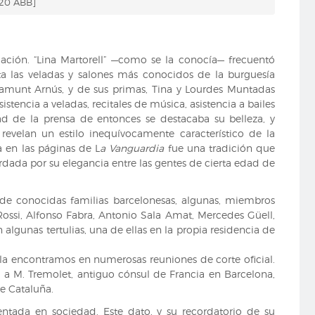
 20 ABB]
iación. “Lina Martorell” —como se la conocía— frecuentó
nta las veladas y salones más conocidos de la burguesía
amunt Arnús, y de sus primas, Tina y Lourdes Muntadas
encia a veladas, recitales de música, asistencia a bailes
d de la prensa de entonces se destacaba su belleza, y
revelan un estilo inequívocamente característico de la
 en las páginas de L
a Vanguardia
fue una tradición que
dada por su elegancia entre las gentes de cierta edad de
de conocidas familias barcelonesas, algunas, miembros
Rossi, Alfonso Fabra, Antonio Sala Amat, Mercedes Güell,
lgunas tertulias, una de ellas en la propia residencia de
la encontramos en numerosas reuniones de corte oficial.
a a M. Tremolet, antiguo cónsul de Francia en Barcelona,
e Cataluña.
ntada en sociedad. Este dato, y su recordatorio de su