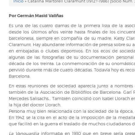
Inicio
Catalina Martorell Claramunt (1912?-1986) [Socio Núm.
Enlaces
de
Por Germán Masid Valiñas
ayuda
Es una de las cuatro damas de la primera lista de la asoc
desde los últimos años veinte hasta finales de los cincue
de
barcelonesa, siempre en compañía de su madre, Katty Clar
Claramunt. Hay abundante información de prensa sobre su asist
navegación
en embajadas o clubes deportivos. En los ecos de socieda
algunas de las fotografías de su documentación personal 
década de los treinta. La conmemoración de su onomástica
pervivió durante más de cuatro décadas. Todavía hoy es recor
Barcelona.
En estas reuniones de sociedad aparecía junto a nombres 
también de la Asociación de Bibliófilos de Barcelona: Garí 
Mercedes Salisachs… También coincidió con Isabel Llorach en a
la hija del doctor Llorach.
Persona muy bien relacionada con la sociedad de la época, 
En 1942 se la cita en el acto de la imposición de la medall
que facilitó en la guerra el traslado de muchos ciudadanos d
La Vanguardia
informaba en 1930 que en breve sería prese