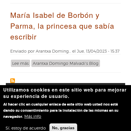
Los
espacios
María Isabel de Borbón y
de
la
Parma, la princesa que sabía
Real
Biblioteca
escribir
a
lo
largo
Enviado por
Arantxa Doming…
el
Jue, 13/04/2023 - 15:37
de
su
Lee más
sobre
Arantxa Domingo Malvadi's Blog
existencia
María
Isabel
de
Borbón
Utilizamos cookies en este sitio web para mejorar
Accesibilidad
|
Aviso legal
|
Política de privacidad
|
Política
y
su experiencia de usuario.
de cookies
|
Contacto
Parma,
Al hacer clic en cualquier enlace de este sitio web usted nos está
la
dando su consentimiento para la instalación de las mismas en su
princesa
Más info
navegador.
que
sabía
Copyright © 2026, Real Biblioteca
Patrimonio Nacional
Sí, estoy de acuerdo
No, gracias
escribir