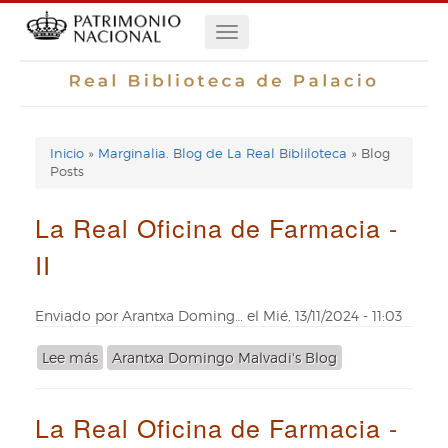
Pasar
Navegación
al
contenido
principal
principal
Inicio
Marginalia. Blog de La Real Bibliloteca
Blog
Enlaces
Posts
de
La Real Oficina de Farmacia -
ayuda
II
de
navegación
Enviado por
Arantxa Doming…
el
Mié, 13/11/2024 - 11:03
Lee más
sobre
Arantxa Domingo Malvadi's Blog
La
Real
La Real Oficina de Farmacia -
Oficina
de