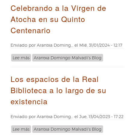
Celebrando a la Virgen de
Courcelles,
primera
Atocha en su Quinto
pintora
de
Centenario
historia
natural
de
Enviado por
Arantxa Doming…
el
Mié, 31/01/2024 - 12:17
la
emperatriz
Lee más
sobre
Arantxa Domingo Malvadi's Blog
Marie
Celebrando
Louise
a
de
Los espacios de la Real
la
Francia
Virgen
Biblioteca a lo largo de su
de
Atocha
existencia
en
su
Quinto
Enviado por
Arantxa Doming…
el
Jue, 13/04/2023 - 17:22
Centenario
Lee más
sobre
Arantxa Domingo Malvadi's Blog