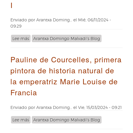
I
Farmacia
-
II
Enviado por
Arantxa Doming…
el
Mié, 06/11/2024 -
09:29
Lee más
sobre
Arantxa Domingo Malvadi's Blog
La
Real
Pauline de Courcelles, primera
Oficina
de
pintora de historia natural de
Farmacia
-
la emperatriz Marie Louise de
I
Francia
Enviado por
Arantxa Doming…
el
Vie, 15/03/2024 - 09:21
Lee más
sobre
Arantxa Domingo Malvadi's Blog
Pauline
de