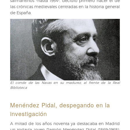
salmantinos -hasta 1954-, decidió primero hacer el de
las crónicas medievales centradas en la historia general
de España.
El conde de las Navas en su madurez, al frente de la Real
El
Biblioteca
conde
de
las
Menéndez Pidal, despegando en la
Navas
investigación
en
su
A mitad de los años noventa ya destacaba en Madrid
madurez,
un todavía joven Ramón Menéndez Pidal (1869-1968),