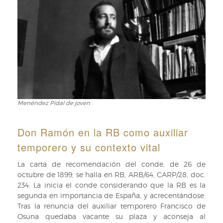
Menéndez Pidal de joven
Menéndez
Pidal
de
Don Ramón en la RB como auxiliar
joven
temporero y su contexto vital
La carta de recomendación del conde, de 26 de
octubre de 1899, se halla en RB, ARB/64, CARP/28, doc.
234. La inicia el conde considerando que la RB es la
segunda en importancia de España, y acrecentándose.
Tras la renuncia del auxiliar temporero Francisco de
Osuna quedaba vacante su plaza y aconseja al