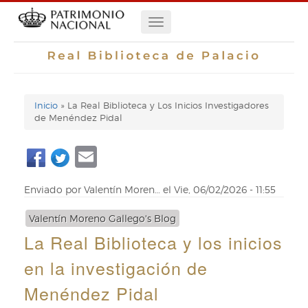
Pasar
Navegación
al
contenido
principal
principal
Inicio
La Real Biblioteca y Los Inicios Investigadores
Enlaces
de Menéndez Pidal
de
Email
ayuda
de
Enviado por
Valentín Moren…
el
Vie, 06/02/2026 - 11:55
navegación
Valentín Moreno Gallego's Blog
La Real Biblioteca y los inicios
en la investigación de
Menéndez Pidal