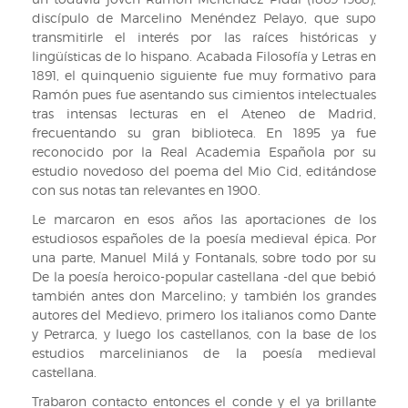
al
discípulo de Marcelino Menéndez Pelayo, que supo
frente
transmitirle el interés por las raíces históricas y
de
lingüísticas de lo hispano. Acabada Filosofía y Letras en
la
1891, el quinquenio siguiente fue muy formativo para
Real
Ramón pues fue asentando sus cimientos intelectuales
Biblioteca
tras intensas lecturas en el Ateneo de Madrid,
frecuentando su gran biblioteca. En 1895 ya fue
reconocido por la Real Academia Española por su
estudio novedoso del poema del Mio Cid, editándose
con sus notas tan relevantes en 1900.
Le marcaron en esos años las aportaciones de los
estudiosos españoles de la poesía medieval épica. Por
una parte, Manuel Milá y Fontanals, sobre todo por su
De la poesía heroico-popular castellana -del que bebió
también antes don Marcelino; y también los grandes
autores del Medievo, primero los italianos como Dante
y Petrarca, y luego los castellanos, con la base de los
estudios marcelinianos de la poesía medieval
castellana.
Trabaron contacto entonces el conde y el ya brillante