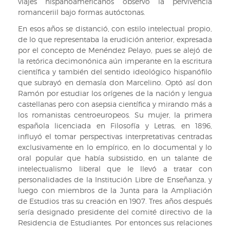
viajes hispanoamericanos observó la pervivencia
del
romanceriil bajo formas autóctonas.
Cid
En esos años se distanció, con estilo intelectual propio,
de lo que representaba la erudición anterior, expresada
por el concepto de Menéndez Pelayo, pues se alejó de
la retórica decimonónica aún imperante en la escritura
científica y también del sentido ideológico hispanófilo
que subrayó en demasía don Marcelino. Optó así don
Ramón por estudiar los orígenes de la nación y lengua
castellanas pero con asepsia científica y mirando más a
los romanistas centroeuropeos. Su mujer, la primera
española licenciada en Filosofía y Letras, en 1896,
influyó el tomar perspectivas interpretativas centradas
exclusivamente en lo empírico, en lo documental y lo
oral popular que había subsistido, en un talante de
intelectualismo liberal que le llevó a tratar con
personalidades de la Institución Libre de Enseñanza, y
luego con miembros de la Junta para la Ampliación
de Estudios tras su creación en 1907. Tres años después
sería designado presidente del comité directivo de la
Residencia de Estudiantes. Por entonces sus relaciones