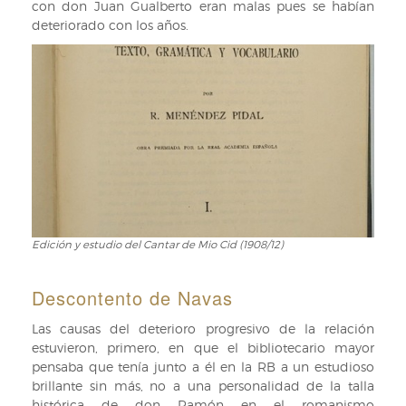
con don Juan Gualberto eran malas pues se habían
deteriorado con los años.
Edición y estudio del Cantar de Mio Cid (1908/12)
Edición
y
estudio
Descontento de Navas
del
Cantar
Las causas del deterioro progresivo de la relación
de
estuvieron, primero, en que el bibliotecario mayor
Mio
pensaba que tenía junto a él en la RB a un estudioso
Cid
brillante sin más, no a una personalidad de la talla
(1908/12)
histórica de don Ramón en el romanismo