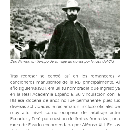
Don Ramon en tiempo de su viaje de novios por la ruta del Cid
Don
Ramon
en
Tras regresar se centró así en los romanceros y
tiempo
cancioneros manuscritos de la RB principalmente. Al
de
año siguiente,1901, era tal su nombradía que ingresó ya
su
en la Real Academia Española. Su vinculación con la
viaje
RB esa docena de años no fue permanente pues sus
de
diversas actividades le reclamaron, incluso oficiales de
novios
muy alto nivel, como ocuparse del arbitraje entre
por
Ecuador y Perú por cuestión de límites fronterizos, una
la
tarea de Estado encomendada por Alfonso XIII. En sus
ruta