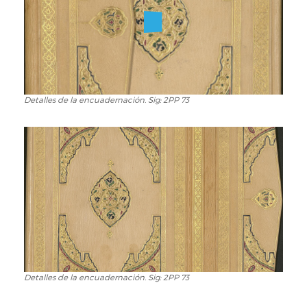
Detalles de la encuadernación. Sig: 2PP 73
Detalles
de
la
encuadernación.
Sig:
2PP
73
Detalles de la encuadernación. Sig: 2PP 73
Detalles
de