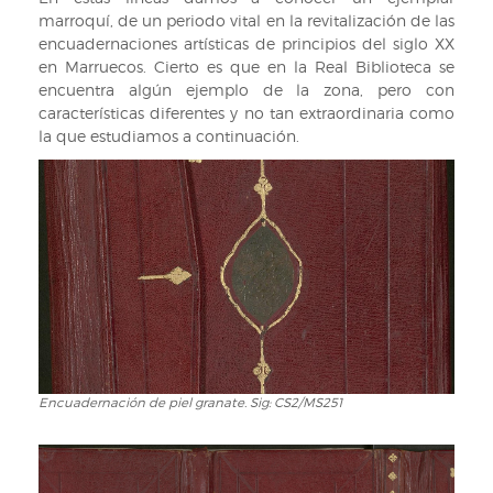
marroquí, de un periodo vital en la revitalización de las
encuadernaciones artísticas de principios del siglo XX
en Marruecos. Cierto es que en la Real Biblioteca se
encuentra algún ejemplo de la zona, pero con
características diferentes y no tan extraordinaria como
la que estudiamos a continuación.
Encuadernación de piel granate. Sig: CS2/MS251
Encuadernación
de
piel
granate.