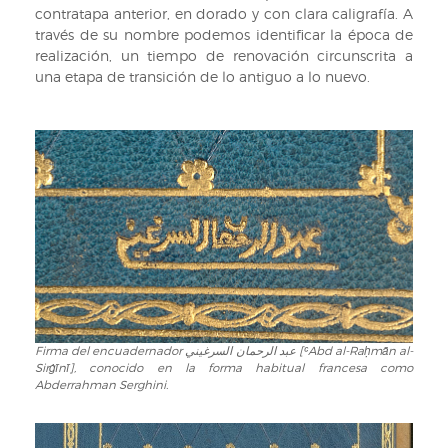
contratapa anterior, en dorado y con clara caligrafía. A
través de su nombre podemos identificar la época de
realización, un tiempo de renovación circunscrita a
una etapa de transición de lo antiguo a lo nuevo.
Firma del encuadernador عبد الرحمان السرغيني [ʿAbd al-Raḥmān al-
Firma
Sirġīnī], conocido en la forma habitual francesa como
del
Abderrahman Serghini.
encuadernador
عبد
الرحمان