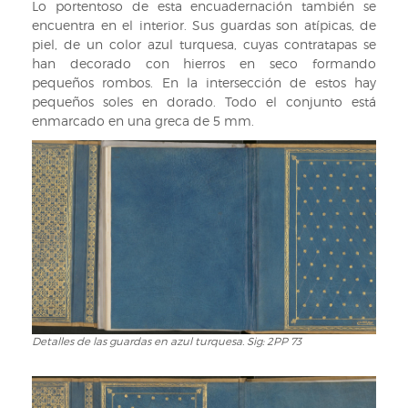
la
Lo portentoso de esta encuadernación también se
encuadernación.
encuentra en el interior. Sus guardas son atípicas, de
Sig:
piel, de un color azul turquesa, cuyas contratapas se
2PP
han decorado con hierros en seco formando
73
pequeños rombos. En la intersección de estos hay
pequeños soles en dorado. Todo el conjunto está
enmarcado en una greca de 5 mm.
Detalles de las guardas en azul turquesa. Sig: 2PP 73
Detalles
de
las
guardas