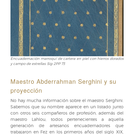
السرغيني
[ʿAbd
al-
Raḥmān
al-
Sirġīnī],
conocido
en
la
Encuadernación marroquí de cartera en piel con hierros dorados
Encuadernación
forma
y campo de estrellas. Sig: 2PP 73
marroquí
habitual
de
francesa
cartera
como
Maestro Abderrahman Serghini y su
en
Abderrahman
proyección
piel
Serghini.
con
No hay mucha información sobre el maestro Serghini.
hierros
Sabemos que su nombre aparece en un listado junto
dorados
con otros seis compañeros de profesión, además del
y
maestro Lahlou, todos pertenecientes a aquella
campo
generación de artesanos encuadernadores que
de
trabajaron en Fez en los primeros años del siglo XIX,