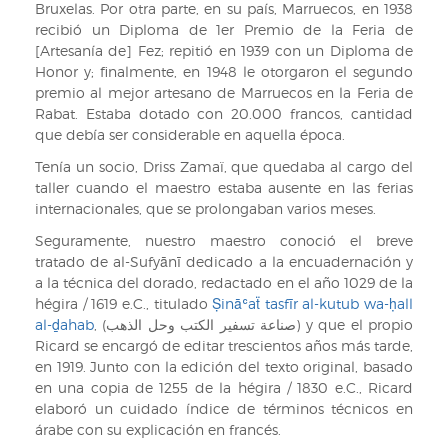
Bruxelas. Por otra parte, en su país, Marruecos, en 1938
recibió un Diploma de 1er Premio de la Feria de
[Artesanía de] Fez; repitió en 1939 con un Diploma de
Honor y; finalmente, en 1948 le otorgaron el segundo
premio al mejor artesano de Marruecos en la Feria de
Rabat. Estaba dotado con 20.000 francos, cantidad
que debía ser considerable en aquella época.
Tenía un socio, Driss Zamaï, que quedaba al cargo del
taller cuando el maestro estaba ausente en las ferias
internacionales, que se prolongaban varios meses.
Seguramente, nuestro maestro conoció el breve
tratado de al-Sufyānī dedicado a la encuadernación y
a la técnica del dorado, redactado en el año 1029 de la
hégira / 1619 e.C., titulado
Ṣināʿaẗ tasfīr al-kutub wa-ḥall
al-ḏahab
, (صناعة تسفير الكتب وحل الذهب) y que el propio
Ricard se encargó de editar trescientos años más tarde,
en 1919. Junto con la edición del texto original, basado
en una copia de 1255 de la hégira / 1830 e.C., Ricard
elaboró un cuidado índice de términos técnicos en
árabe con su explicación en francés.