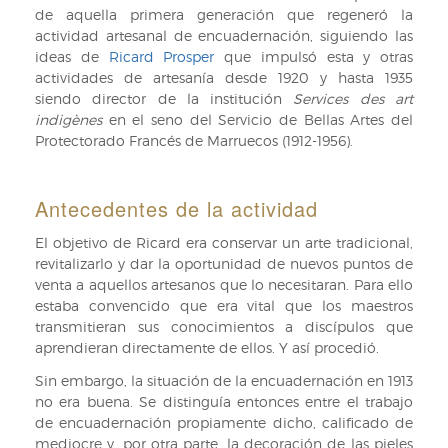
castaño.
de aquella primera generación que regeneró la
Sig:
actividad artesanal de encuadernación, siguiendo las
CS2/MS255
ideas de
Ricard Prosper
que impulsó esta y otras
actividades de artesanía desde 1920 y hasta 1935
siendo director de la institución
Services des art
indigènes
en el seno del Servicio de Bellas Artes del
Protectorado Francés de Marruecos (1912-1956).
Antecedentes de la actividad
El objetivo de Ricard era conservar un arte tradicional,
revitalizarlo y dar la oportunidad de nuevos puntos de
venta a aquellos artesanos que lo necesitaran. Para ello
estaba convencido que era vital que los maestros
transmitieran sus conocimientos a discípulos que
aprendieran directamente de ellos. Y así procedió.
Sin embargo, la situación de la encuadernación en 1913
no era buena. Se distinguía entonces entre el trabajo
de encuadernación propiamente dicho, calificado de
mediocre y, por otra parte, la decoración de las pieles