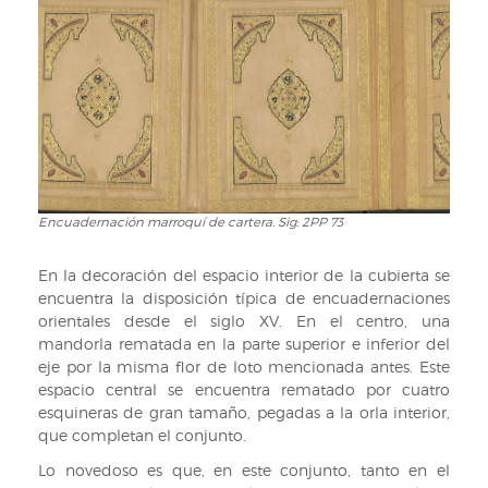
cartera.
Sig:
2PP
73
Encuadernación marroquí de cartera. Sig: 2PP 73
Encuadernación
marroquí
de
En la decoración del espacio interior de la cubierta se
cartera.
encuentra la disposición típica de encuadernaciones
Sig:
orientales desde el siglo XV. En el centro, una
2PP
mandorla rematada en la parte superior e inferior del
73
eje por la misma flor de loto mencionada antes. Este
espacio central se encuentra rematado por cuatro
esquineras de gran tamaño, pegadas a la orla interior,
que completan el conjunto.
Lo novedoso es que, en este conjunto, tanto en el