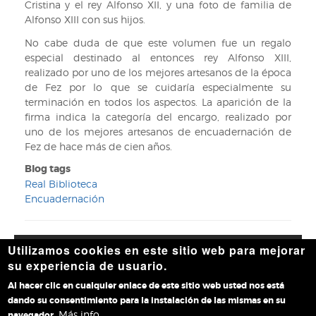
Cristina y el rey Alfonso XII, y una foto de familia de
Alfonso XIII con sus hijos.
No cabe duda de que este volumen fue un regalo
especial destinado al entonces rey Alfonso XIII,
realizado por uno de los mejores artesanos de la época
de Fez por lo que se cuidaría especialmente su
terminación en todos los aspectos. La aparición de la
firma indica la categoría del encargo, realizado por
uno de los mejores artesanos de encuadernación de
Fez de hace más de cien años.
Blog tags
Real Biblioteca
Encuadernación
Utilizamos cookies en este sitio web para mejorar
Accesibilidad
|
Aviso legal
|
Política de privacidad
|
Política
su experiencia de usuario.
de cookies
|
Contacto
Al hacer clic en cualquier enlace de este sitio web usted nos está
dando su consentimiento para la instalación de las mismas en su
Más info
navegador.