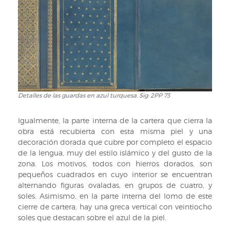
en
azul
turquesa.
Sig:
2PP
73
Detalles de las guardas en azul turquesa. Sig: 2PP 73
Detalles
de
las
Igualmente, la parte interna de la cartera que cierra la
guardas
obra está recubierta con esta misma piel y una
en
decoración dorada que cubre por completo el espacio
azul
de la lengua, muy del estilo islámico y del gusto de la
turquesa.
zona. Los motivos, todos con hierros dorados, son
Sig:
pequeños cuadrados en cuyo interior se encuentran
2PP
alternando figuras ovaladas, en grupos de cuatro, y
73
soles. Asimismo, en la parte interna del lomo de este
cierre de cartera, hay una greca vertical con veintiocho
soles que destacan sobre el azul de la piel.