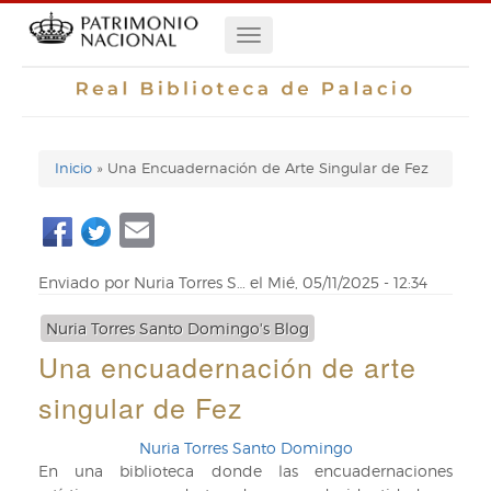
Pasar
Navegación
al
contenido
principal
principal
Inicio
Una Encuadernación de Arte Singular de Fez
Enlaces
Email
de
ayuda
Enviado por
Nuria Torres S…
el
Mié, 05/11/2025 - 12:34
de
Nuria Torres Santo Domingo's Blog
navegación
Una encuadernación de arte
singular de Fez
Nuria Torres Santo Domingo
En una biblioteca donde las encuadernaciones