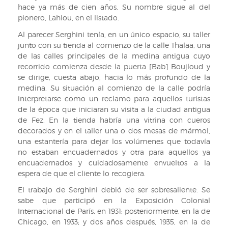
estrellas.
hace ya más de cien años. Su nombre sigue al del
Sig:
pionero, Lahlou, en el listado.
2PP
73
Al parecer Serghini tenía, en un único espacio, su taller
junto con su tienda al comienzo de la calle Thalaa, una
de las calles principales de la medina antigua cuyo
recorrido comienza desde la puerta [Bab] Boujloud y
se dirige, cuesta abajo, hacia lo más profundo de la
medina. Su situación al comienzo de la calle podría
interpretarse como un reclamo para aquellos turistas
de la época que iniciaran su visita a la ciudad antigua
de Fez. En la tienda habría una vitrina con cueros
decorados y en el taller una o dos mesas de mármol,
una estantería para dejar los volúmenes que todavía
no estaban encuadernados y otra para aquellos ya
encuadernados y cuidadosamente envueltos a la
espera de que el cliente lo recogiera.
El trabajo de Serghini debió de ser sobresaliente. Se
sabe que participó en la Exposición Colonial
Internacional de París, en 1931; posteriormente, en la de
Chicago, en 1933; y dos años después, 1935, en la de