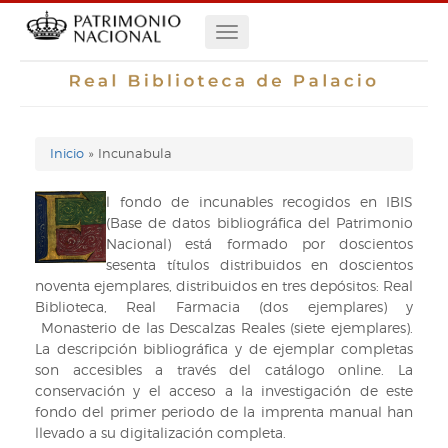
Pasar
Navegación
al
contenido
principal
principal
Inicio
Incunabula
Enlaces
de
l fondo de incunables recogidos en IBIS
(Base de datos bibliográfica del Patrimonio
ayuda
Nacional) está formado por doscientos
sesenta títulos distribuidos en doscientos
de
noventa ejemplares, distribuidos en tres depósitos: Real
Biblioteca, Real Farmacia (dos ejemplares) y
navegación
Monasterio de las Descalzas Reales (siete ejemplares).
La descripción bibliográfica y de ejemplar completas
son accesibles a través del catálogo online. La
conservación y el acceso a la investigación de este
fondo del primer periodo de la imprenta manual han
llevado a su digitalización completa.