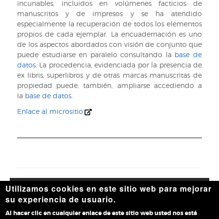
incunables, incluidos en volúmenes facticios de
manuscritos y de impresos y se ha atendido
especialmente la recuperación de todos los elementos
propios de cada ejemplar. La encuadernación es uno
de los aspectos abordados con visión de conjunto que
puede estudiarse en paralelo consultando la
base de
datos
. La procedencia, evidenciada por la presencia de
ex libris, superlibros y de otras marcas manuscritas de
propiedad puede, también, ampliarse accediendo a
la
base de datos
.
Enlace al micrositio
Utilizamos cookies en este sitio web para mejorar
Accesibilidad
|
Aviso legal
|
Política de privacidad
|
Política
su experiencia de usuario.
de cookies
|
Contacto
Al hacer clic en cualquier enlace de este sitio web usted nos está